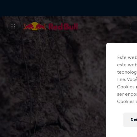
Este web
este webs
tecnologi
line. Vo
Cookies 
ser enco
Cookies 
Def