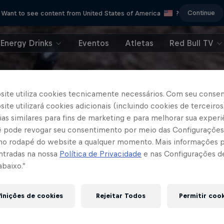
Continue
Want to see content from United States of America
?
Energy Drinks
Eventos
Atletas
Red Bull TV
site utiliza cookies tecnicamente necessários. Com seu conse
ite utilizará cookies adicionais (incluindo cookies de terceiros
as similares para fins de marketing e para melhorar sua experi
cê pode revogar seu consentimento por meio das Configurações
no rodapé do website a qualquer momento. Mais informações
ntradas na nossa
Política de Privacidade
e nas Configurações d
abaixo.”
inições de cookies
Rejeitar Todos
Permitir coo