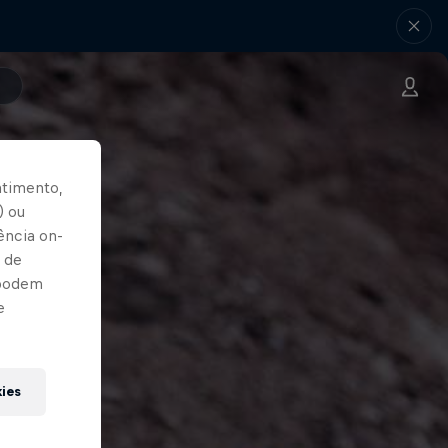
ntimento,
) ou
ência on-
 de
 podem
e
kies