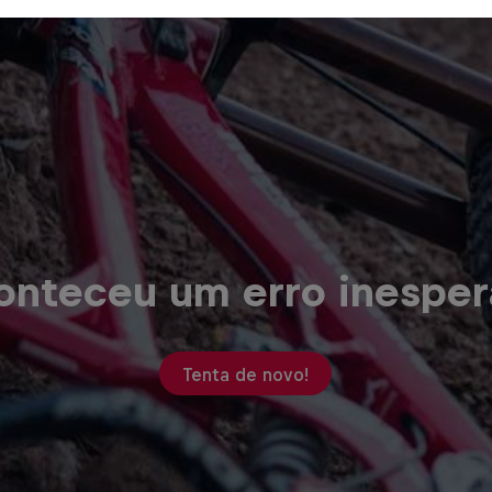
onteceu um erro inesper
Tenta de novo!