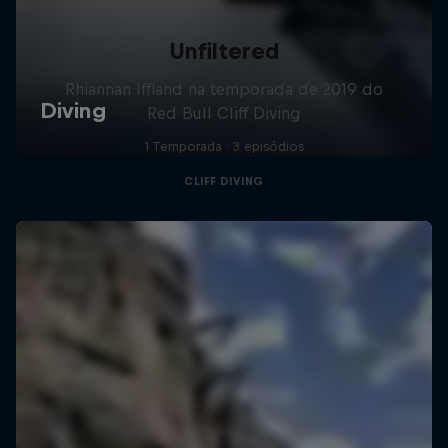
Unfiltered
Rhiannan Iffland na temporada de 2019 do
Red Bull Cliff Diving
1 Temporada · 3 episódios
CLIFF DIVING