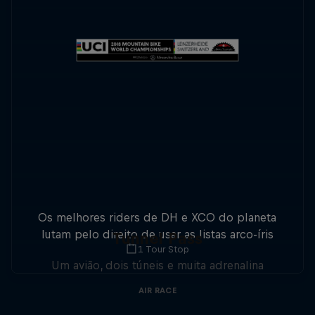
Os melhores riders de DH e XCO do planeta
lutam pelo direito de usar as listas arco-íris
Tunnel Pass
1 Tour Stop
Um avião, dois túneis e muita adrenalina
AIR RACE