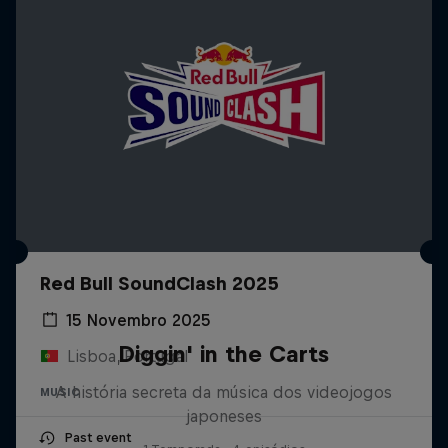
Red Bull SoundClash 2025
15 Novembro 2025
Diggin' in the Carts
Lisboa, Portugal
A história secreta da música dos videojogos
MUSIC
japoneses
Past event