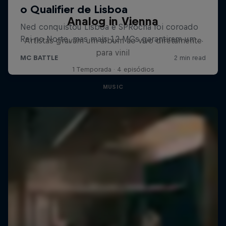
Analog in Vienna
Artistas gravam um álbum ao vivo diretamente
para vinil
1 Temporada · 4 episódios
MUSIC