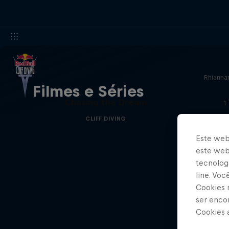
Rhianna
Filmes e Séries
Chasing the Dream
1
CLIFF DIVING
Este web
este webs
tecnologi
line. Vo
Cookies 
ser enco
Cookies 