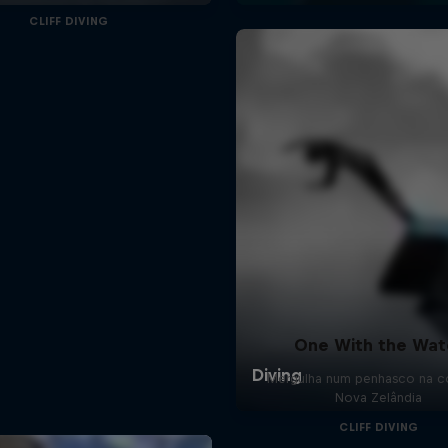
CLIFF DIVING
One With the Wat
Mergulha num penhasco na c
Nova Zelândia
CLIFF DIVING