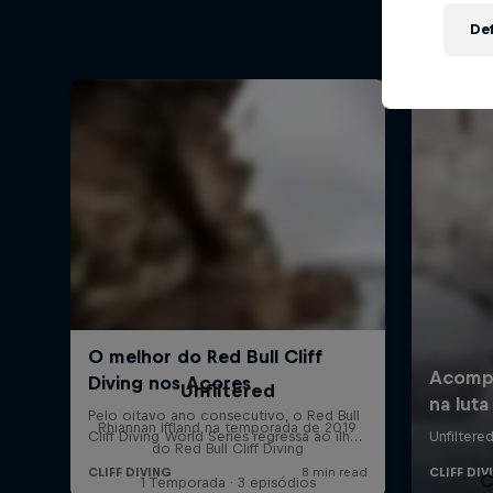
Def
Unfiltered
Rhiannan Iffland na temporada de 2019
do Red Bull Cliff Diving
C
1 Temporada · 3 episódios