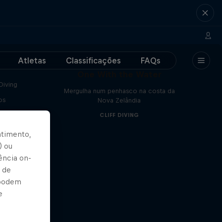
Atletas
Classificações
FAQs
One With the Water
Diving
Mergulha num penhasco na costa da
os
Nova Zelândia
CLIFF DIVING
ntimento,
) ou
ência on-
 de
 podem
e