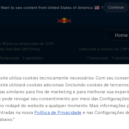
Continue
Want to see content from United States of America
?
Unfiltered
Home
Deep Dive
n Iffland na temporada de 2019
do Red Bull Cliff Diving
Salta para o mundo do Cliff 
 Temporada · 3 episódios
1 Temporada · 7 episódi
CLIFF DIVING
CLIFF DIVING
site utiliza cookies tecnicamente necessários. Com seu conse
ite utilizará cookies adicionais (incluindo cookies de terceiros
as similares para fins de marketing e para melhorar sua experi
cê pode revogar seu consentimento por meio das Configurações
no rodapé do website a qualquer momento. Mais informações
ntradas na nossa
Política de Privacidade
e nas Configurações d
abaixo.”
Mais