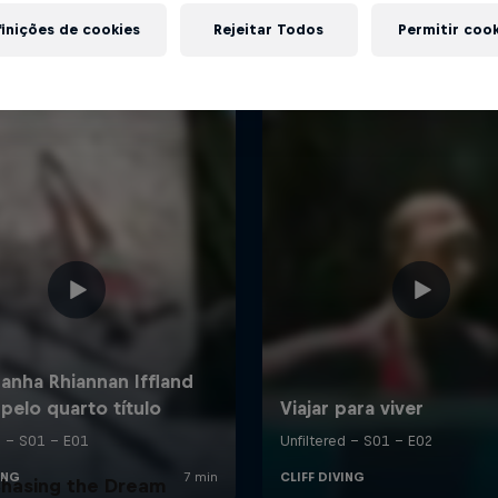
inições de cookies
Rejeitar Todos
Permitir coo
hasing the Dream