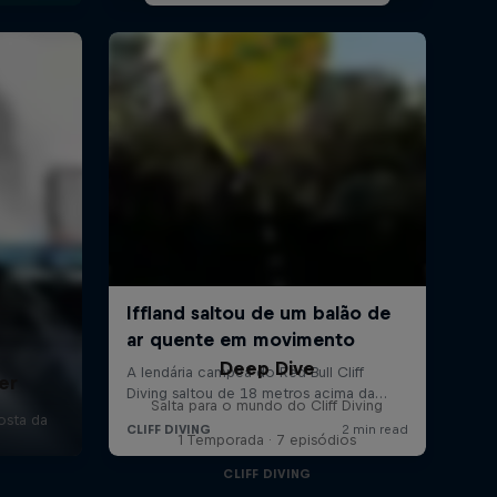
Deep Dive
er
Salta para o mundo do Cliff Diving
osta da
1 Temporada · 7 episódios
CLIFF DIVING