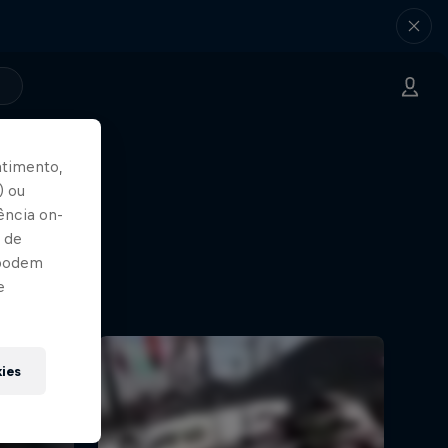
ntimento,
) ou
ência on-
 de
 podem
e
kies