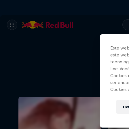
Este web
este webs
tecnologi
line. Vo
Cookies 
ser enco
Cookies 
Def