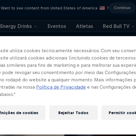
Continue
Want to see content from United States of America
?
Energy Drinks
Eventos
Atletas
Red Bull TV
site utiliza cookies tecnicamente necessários. Com seu conse
ite utilizará cookies adicionais (incluindo cookies de terceiros
as similares para fins de marketing e para melhorar sua experi
cê pode revogar seu consentimento por meio das Configurações
Mais
no rodapé do website a qualquer momento. Mais informações
ntradas na nossa
Política de Privacidade
e nas Configurações d
abaixo.”
inições de cookies
Rejeitar Todos
Permitir coo