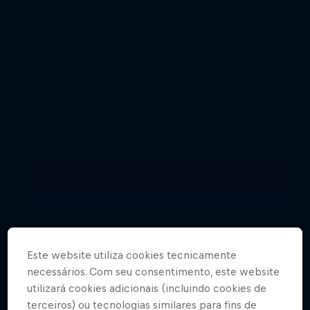
Fotografias da emocionante abertura
Este website utiliza cookies tecnicamente
de temporada em Saint-Raphaël
necessários. Com seu consentimento, este website
utilizará cookies adicionais (incluindo cookies de
11 Fotografias
terceiros) ou tecnologias similares para fins de