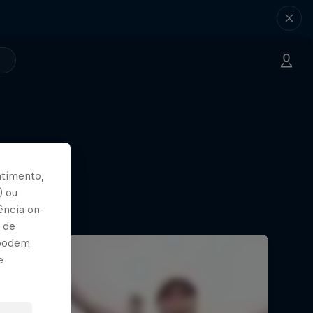
ntimento,
) ou
ência on-
 de
 podem
e