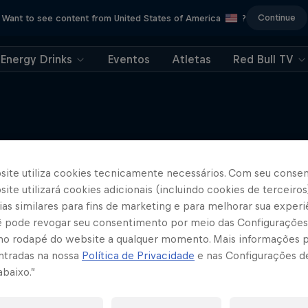
Continue
Want to see content from United States of America
?
Energy Drinks
Eventos
Atletas
Red Bull TV
Mais
site utiliza cookies tecnicamente necessários. Com seu conse
ite utilizará cookies adicionais (incluindo cookies de terceiros
as similares para fins de marketing e para melhorar sua experi
cê pode revogar seu consentimento por meio das Configurações
no rodapé do website a qualquer momento. Mais informações
ntradas na nossa
Política de Privacidade
e nas Configurações d
abaixo.”