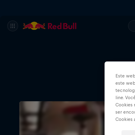
Este web
este webs
tecnologi
line. Vo
Cookies 
ser enco
Cookies 