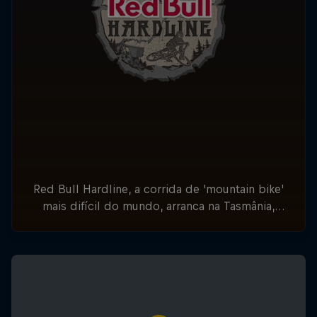
Red Bull Hardline, a corrida de 'mountain bike'
mais difícil do mundo, arranca na Tasmânia,
Austrália, a 7 de fevereiro, e segue para o
lendário Vale Dyfi, no País de Gales, a 26 e 27
de julho.