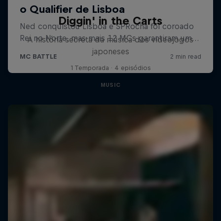
Diggin' in the Carts
A história secreta da música dos videojogos
japoneses
1 Temporada · 4 episódios
MUSIC