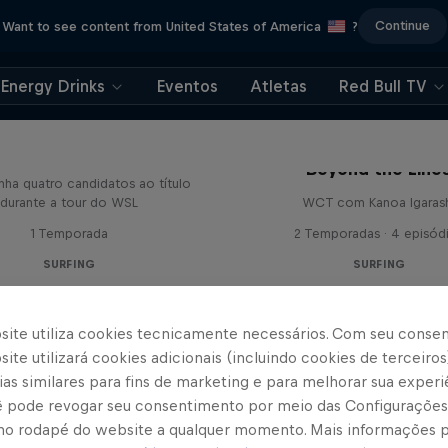
Continue
Want to see content from United States of America
?
Energy Drinks
Eventos
Atletas
Red Bull TV
All In
Beyond the Line
a quatro candidatos ao título
durante a tour do WSL
WCT com Kanoa Igaras
1 Temporada
2 Temporadas · 4 episód
SURFING
SURFING
site utiliza cookies tecnicamente necessários. Com seu conse
ite utilizará cookies adicionais (incluindo cookies de terceiros
as similares para fins de marketing e para melhorar sua experi
cê pode revogar seu consentimento por meio das Configurações
no rodapé do website a qualquer momento. Mais informações