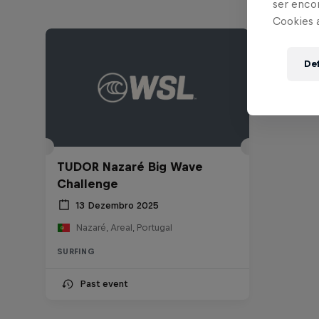
ser enco
Cookies 
Def
TUDOR Nazaré Big Wave
Challenge
13 Dezembro 2025
Nazaré, Areal, Portugal
SURFING
Past event