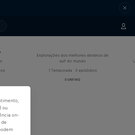
Made In
s
Explorações dos melhores destinos de
hi
surf do mundo
U
ios
1 Temporada · 3 episódios
SURFING
ntimento,
) ou
ência on-
 de
 podem