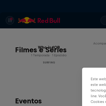
Acompanh
Who is JOB
Filmes e Séries
1 Temporada · 1 Episódio
SURFING
Este web
este webs
tecnologi
line. Vo
Eventos
Cookies 