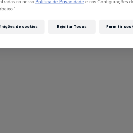
ntradas na nossa
Política de Privacidade
e nas Configurações d
abaixo.”
inições de cookies
Rejeitar Todos
Permitir coo