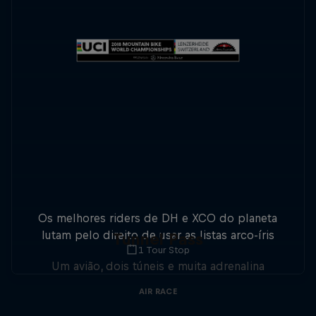
Os melhores riders de DH e XCO do planeta
lutam pelo direito de usar as listas arco-íris
Tunnel Pass
1 Tour Stop
Um avião, dois túneis e muita adrenalina
AIR RACE