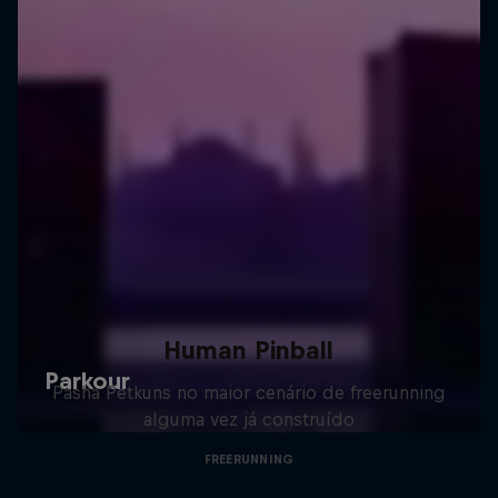
Human Pinball
Pasha Petkuns no maior cenário de freerunning
alguma vez já construído
FREERUNNING