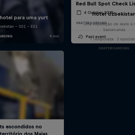
Red Bull Spot Check Li
4 Outubro 2025
Hotel Uzbekista
SKATEBOARDING
Uma expedição de skate à m
Samarcanda
Past event
1 Temporada · 3 episódi
SKATEBOARDING