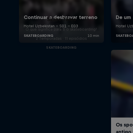
Skate Tales
O que significa para ti o skateboarding?
2 Temporadas · 11 episódios
SKATEBOARDING