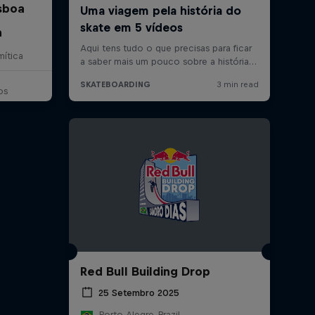
sboa
n
ítica
os
Red Bull Building Drop
25 Setembro 2025
Porto Alegre, Brazil