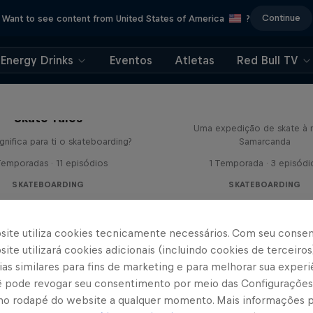
Continue
Want to see content from United States of America
?
Energy Drinks
Eventos
Atletas
Red Bull TV
Hotel Uzbekista
Skate Tales
Uma expedição de skate à m
gnifica para ti o skateboarding?
Samarcanda
Temporadas · 11 episódios
1 Temporada · 3 episódi
SKATEBOARDING
SKATEBOARDING
site utiliza cookies tecnicamente necessários. Com seu conse
ite utilizará cookies adicionais (incluindo cookies de terceiros
as similares para fins de marketing e para melhorar sua experi
cê pode revogar seu consentimento por meio das Configurações
no rodapé do website a qualquer momento. Mais informações