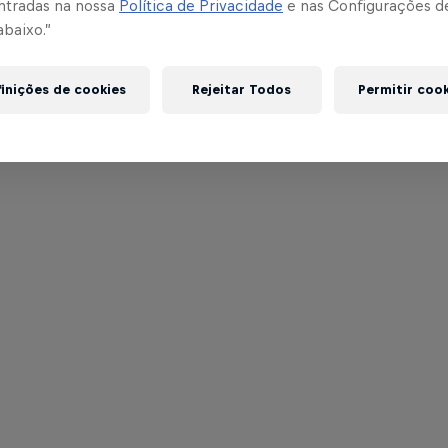
ntradas na nossa
Política de Privacidade
e nas Configurações d
abaixo.”
inições de cookies
Rejeitar Todos
Permitir coo