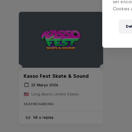
ser enco
Cookies 
Def
Kasso Fest Skate & Sound
22 Março 2026
Long Beach, United States
SKATEBOARDING
Vê o replay