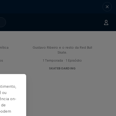
Red Bull Drop In Tour
n
Junta-te a nós pela estrada com o
ítica
Gustavo Ribeiro e o resto da Red Bull
Skate.
os
1 Temporada · 1 Episódio
SKATEBOARDING
ntimento,
) ou
ência on-
 de
 podem