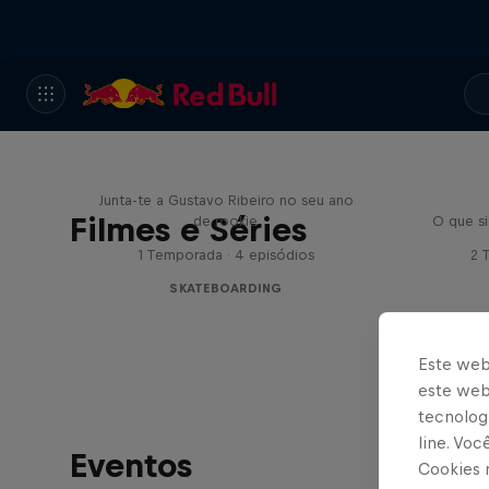
Mundo Gustavo
Junta-te a Gustavo Ribeiro no seu ano
Filmes e Séries
de rookie
O que si
1 Temporada · 4 episódios
2 
SKATEBOARDING
Este web
este webs
tecnologi
line. Vo
Eventos
Cookies 