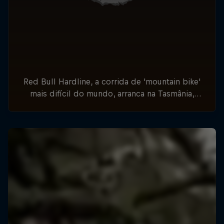
Red Bull Hardline, a corrida de 'mountain bike'
mais difícil do mundo, arranca na Tasmânia,
Austrália, a 7 de fevereiro, e segue para o
lendário Vale Dyfi, no País de Gales, a 26 e 27
de julho.