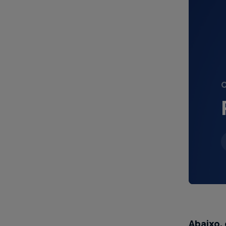
O
Abaixo,