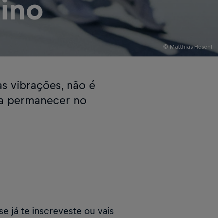
eino
© Matthias Heschl
as vibrações, não é
 a permanecer no
 se já te inscreveste ou vais