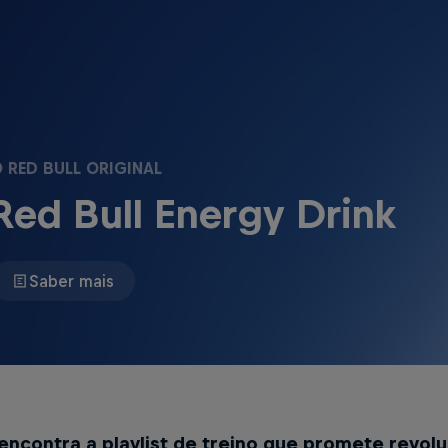
 RED BULL ORIGINAL
Red Bull Energy Drink
Saber mais
 encontra a playlist de treino que promete revolu