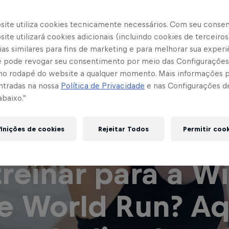
site utiliza cookies tecnicamente necessários. Com seu conse
ite utilizará cookies adicionais (incluindo cookies de terceiros
as similares para fins de marketing e para melhorar sua experi
cê pode revogar seu consentimento por meio das Configurações
no rodapé do website a qualquer momento. Mais informações
ntradas na nossa
Política de Privacidade
e nas Configurações d
abaixo.”
inições de cookies
Rejeitar Todos
Permitir coo
treinar para a W
fe World Run? Aq