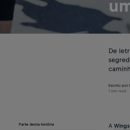
um
De let
segred
caminh
Escrito por 
1 min read
Parte desta história
A
Wings 