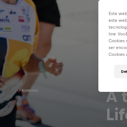
Este web
este webs
tecnologi
line. Vo
Cookies 
ser enco
Cookies 
Def
A 
RUNNING
Li