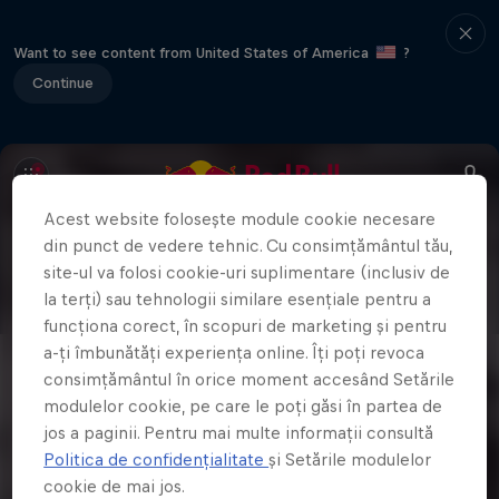
Want to see content from United States of America
?
Continue
Acest website folosește module cookie necesare
din punct de vedere tehnic. Cu consimțământul tău,
site-ul va folosi cookie-uri suplimentare (inclusiv de
la terți) sau tehnologii similare esențiale pentru a
funcționa corect, în scopuri de marketing și pentru
a-ți îmbunătăți experiența online. Îți poți revoca
consimțământul în orice moment accesând Setările
modulelor cookie, pe care le poți găsi în partea de
jos a paginii. Pentru mai multe informații consultă
Politica de confidențialitate
și Setările modulelor
cookie de mai jos.