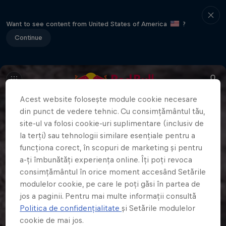
Want to see content from United States of America
?
Continue
Acest website folosește module cookie necesare
din punct de vedere tehnic. Cu consimțământul tău,
site-ul va folosi cookie-uri suplimentare (inclusiv de
la terți) sau tehnologii similare esențiale pentru a
funcționa corect, în scopuri de marketing și pentru
a-ți îmbunătăți experiența online. Îți poți revoca
consimțământul în orice moment accesând Setările
modulelor cookie, pe care le poți găsi în partea de
jos a paginii. Pentru mai multe informații consultă
Politica de confidențialitate
și Setările modulelor
cookie de mai jos.