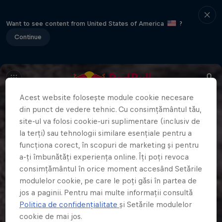
Want to see content from United States of America
?
Continue
Acest website folosește module cookie necesare
din punct de vedere tehnic. Cu consimțământul tău,
site-ul va folosi cookie-uri suplimentare (inclusiv de
la terți) sau tehnologii similare esențiale pentru a
funcționa corect, în scopuri de marketing și pentru
a-ți îmbunătăți experiența online. Îți poți revoca
consimțământul în orice moment accesând Setările
modulelor cookie, pe care le poți găsi în partea de
jos a paginii. Pentru mai multe informații consultă
Politica de confidențialitate
și Setările modulelor
cookie de mai jos.