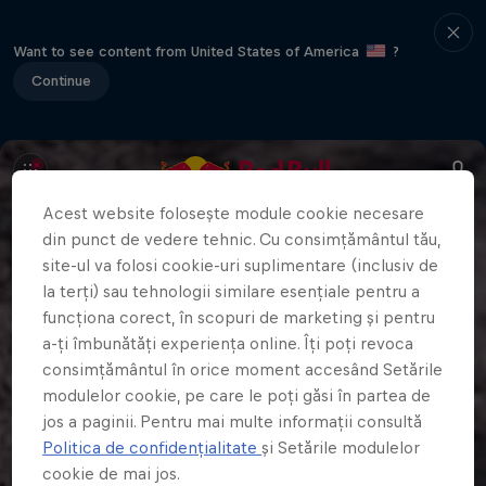
Want to see content from United States of America
?
Continue
Acest website folosește module cookie necesare
din punct de vedere tehnic. Cu consimțământul tău,
site-ul va folosi cookie-uri suplimentare (inclusiv de
la terți) sau tehnologii similare esențiale pentru a
funcționa corect, în scopuri de marketing și pentru
a-ți îmbunătăți experiența online. Îți poți revoca
consimțământul în orice moment accesând Setările
modulelor cookie, pe care le poți găsi în partea de
jos a paginii. Pentru mai multe informații consultă
Politica de confidențialitate
și Setările modulelor
cookie de mai jos.