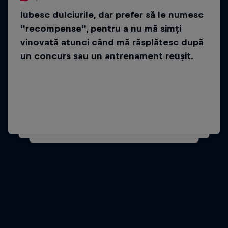
Iubesc dulciurile, dar prefer să le numesc
Știai asta?
''recompense'', pentru a nu mă simți
Îmi place să călătoresc și vreau să
vinovată atunci când mă răsplătesc după
vizitez toate continentele.
un concurs sau un antrenament reușit.