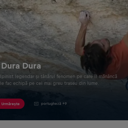
n
 Dura Dura
lpinist legendar și tânărul fenomen pe care îl mănâncă
ile fac echipă pe cel mai greu traseu din lume.
portugheză +9
Urmărește