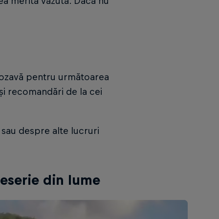
nea merită văzută. Dacă nu
 grozavă pentru următoarea
i și recomandări de la cei
 sau despre alte lucruri
eserie din lume