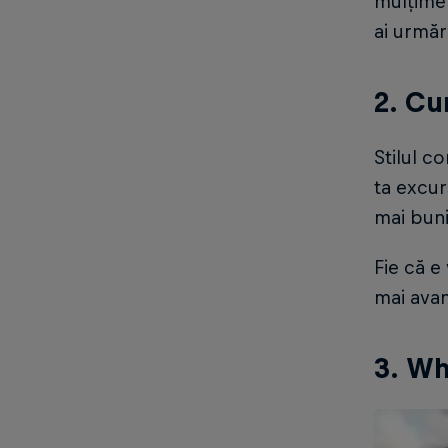
mulțime 
ai urmăr
2. Cu
Stilul c
ta excur
mai buni
Fie că e
mai avan
3. Wh