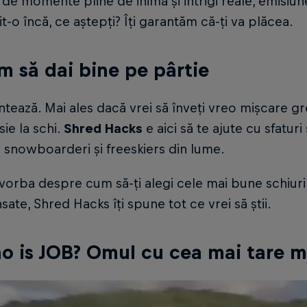
de momente pline de inimă și intrigi reale, emisiu
it-o încă, ce aștepți? Îți garantăm că-ți va plăcea.
m să dai bine pe pârtie
ontează. Mai ales dacă vrei să înveți vreo mișcare
sie la schi.
Shred Hacks
e aici să te ajute cu sfatur
 snowboarderi și freeskiers din lume.
 vorba despre cum să-ți alegi cele mai bune schiuri
sate, Shred Hacks îți spune tot ce vrei să știi.
o is JOB? Omul cu cea mai tare m