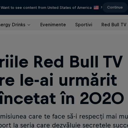
Continue
Want to see content from United States of America
?
nergy Drinks
Evenimente
Sportivi
Red Bull TV
riile Red Bull TV
re le-ai urmărit
încetat în 2020
emisiunea care te face să-i respecți mai mu
rt la seria care dezvăluie secretele succe