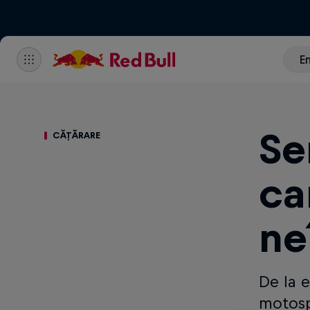
E
Se
CĂȚĂRARE
ca
ne
De la 
motospo