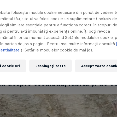
 ținut în fața Red Bull TV în 2020.
bsite folosește module cookie necesare din punct de vedere t
ântul tău, site-ul va folosi cookie-uri suplimentare (inclusiv de 
jamin Saldias
logii similare esențiale pentru a funcționa corect, în scopuri d
citit
Published on
11.01.2021 · 06:18 UTC
 și pentru a-ți îmbunătăți experiența online. Îți poți revoca
mântul în orice moment accesând Setările modulelor cookie, p
 în partea de jos a paginii. Pentru mai multe informații consultă
ențialitate
și Setările modulelor cookie de mai jos.
oaștem, cu toții am petrecut mai mult timp decât
 și serii. Acestea sunt unele dintre cele mai viziona
i cookie-uri
Respingeți toate
Accept toate cookie
ria despre escaladă, iubită și de 