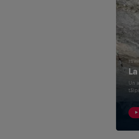
21 mi
La
Un a
tălp