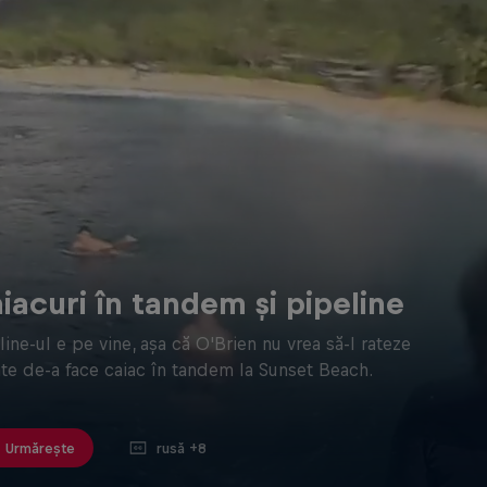
iacuri în tandem și pipeline
line-ul e pe vine, așa că O'Brien nu vrea să-l rateze
nte de-a face caiac în tandem la Sunset Beach.
rusă +8
Urmărește