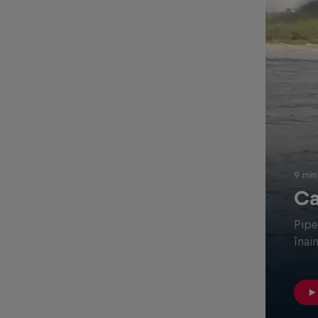
9 min
Ca
Pipe
înai