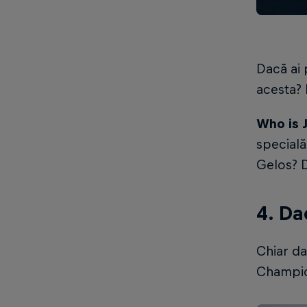
Dacă ai 
acesta? 
Who is 
specială
Gelos? D
4. Da
Chiar d
Champio