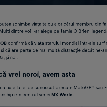
putea schimba viața ta cu a oricărui membru din fami
Mulți dintre voi l-ar alege pe Jamie O'Brien, legenda
JOB
confirmă că viața starului mondial într-ale surfi
 și că are parte de mai multă distracție decât ne-am
a, și noi.
că vrei noroi, avem asta
acă nu e la fel de cunoscut precum MotoGP™ sau 
nship e-n centrul seriei
MX World
.