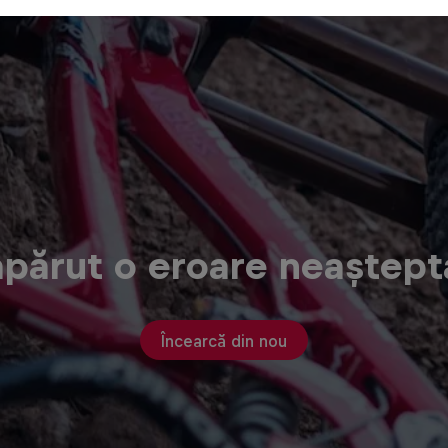
apărut o eroare neaștept
Încearcă din nou