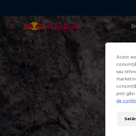
E
Acest we
consimțăm
sau tehno
marketing
consimță
poți găsi
de confid
Setăr