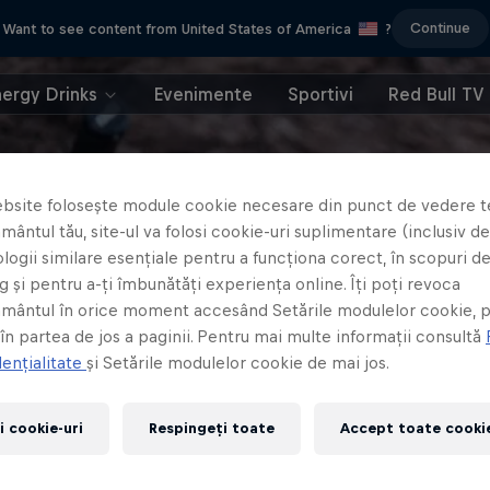
Continue
Want to see content from United States of America
?
nergy Drinks
Evenimente
Sportivi
Red Bull TV
bsite folosește module cookie necesare din punct de vedere t
ântul tău, site-ul va folosi cookie-uri suplimentare (inclusiv de 
logii similare esențiale pentru a funcționa corect, în scopuri d
 și pentru a-ți îmbunătăți experiența online. Îți poți revoca
mântul în orice moment accesând Setările modulelor cookie, p
 în partea de jos a paginii. Pentru mai multe informații consultă
ențialitate
și Setările modulelor cookie de mai jos.
i cookie-uri
Respingeți toate
Accept toate cookie