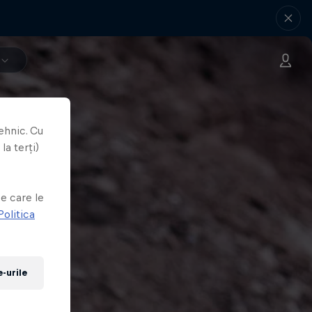
ehnic. Cu
la terți)
e
e care le
Politica
-urile