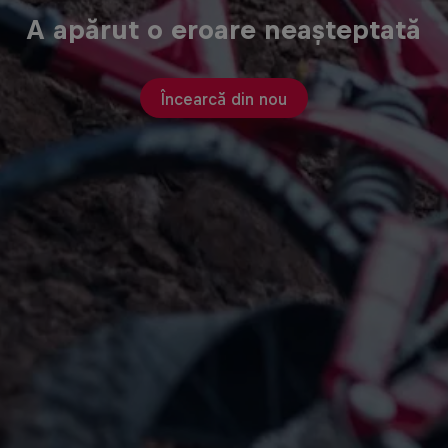
A apărut o eroare neașteptată
Încearcă din nou