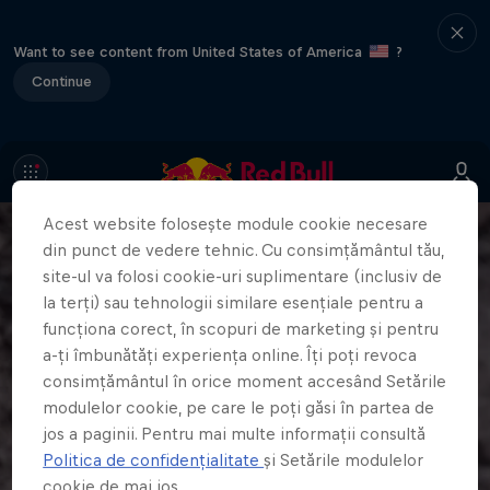
Want to see content from United States of America
?
Continue
Acest website folosește module cookie necesare
din punct de vedere tehnic. Cu consimțământul tău,
site-ul va folosi cookie-uri suplimentare (inclusiv de
la terți) sau tehnologii similare esențiale pentru a
funcționa corect, în scopuri de marketing și pentru
a-ți îmbunătăți experiența online. Îți poți revoca
consimțământul în orice moment accesând Setările
modulelor cookie, pe care le poți găsi în partea de
jos a paginii. Pentru mai multe informații consultă
Politica de confidențialitate
și Setările modulelor
cookie de mai jos.