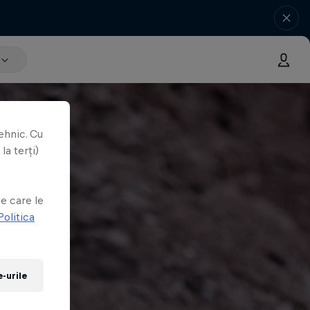
ehnic. Cu
la terți)
e
e care le
Politica
-urile