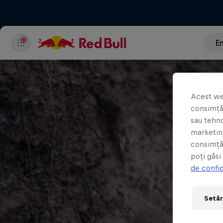
E
Acest we
consimțăm
sau tehno
marketing
consimță
poți găsi
de confid
Setăr