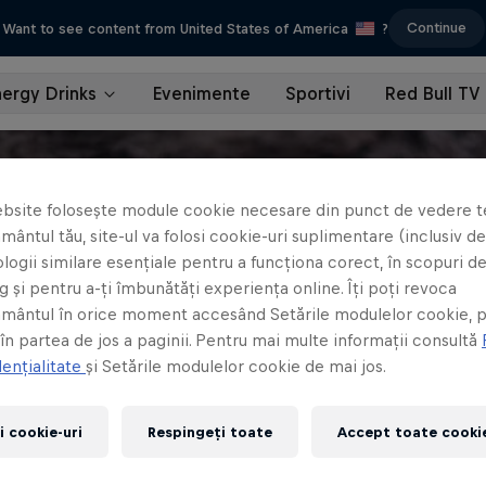
Continue
Want to see content from United States of America
?
nergy Drinks
Evenimente
Sportivi
Red Bull TV
bsite folosește module cookie necesare din punct de vedere t
ântul tău, site-ul va folosi cookie-uri suplimentare (inclusiv de 
logii similare esențiale pentru a funcționa corect, în scopuri d
 și pentru a-ți îmbunătăți experiența online. Îți poți revoca
mântul în orice moment accesând Setările modulelor cookie, p
 în partea de jos a paginii. Pentru mai multe informații consultă
ențialitate
și Setările modulelor cookie de mai jos.
i cookie-uri
Respingeți toate
Accept toate cookie