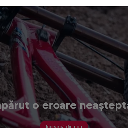
apărut o eroare neaștept
Încearcă din nou