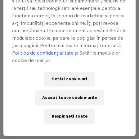
site-ul va folosi cookie-uri suplimentare (inclusiv de
la terți) sau tehnologii similare esențiale pentru a
Sâmbătă, 16 martie - Ziua
funcționa corect, în scopuri de marketing și pentru
a-ți îmbunătăți experiența online. Îți poți revoca
Concursului
consimțământul în orice moment accesând Setările
modulelor cookie, pe care le poți găsi în partea de
8:00 - Sosirea participanților la Câmpușel
jos a paginii. Pentru mai multe informații consultă
conform orei de start/ Verificarea
Politica de confidențialitate
și Setările modulelor
echipamentului/ Ridicare Kit
cookie de mai jos.
9:00 - Startul concursului - conform orei de
plecare
Setări cookie-uri
15:00 - Retragerea concurenților către baza
de la Câmpușel
Accept toate cookie-urile
17:00 - Premierea câștigătorilor - Câmpușel -
Cabana Vânătorească
Respingeți toate
21:00 - Party - Complex Cheile Buții