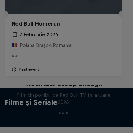
Red Bull Homerun
7 Februarie 2026
Poiana Brașov, Romania
SCHI
Past event
Downhill Skiers: Ain’t No
Mountain Steep Enough
Film disponibil pe Red Bull TV în ianuarie
Filme și Seriale
2026
SCHI