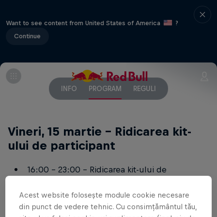
Want to see content from United States of America
?
Continue
INFO
PROGRAM
REGULI
Vineri, 15 martie - Ridicarea kit-
ului de participant
16:00 - 23:00 - Ridicarea kit-ului de
participant din curtea Complexului Turistic
Acest website folosește module cookie necesare
Cheile Buții
din punct de vedere tehnic. Cu consimțământul tău,
21:00 - Briefing - Complex Cheile Buții