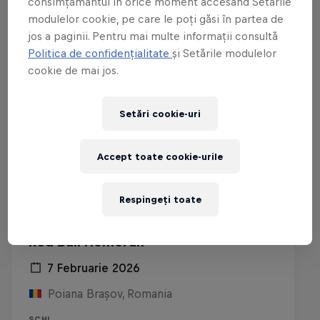
consimțământul în orice moment accesând Setările
modulelor cookie, pe care le poți găsi în partea de
jos a paginii. Pentru mai multe informații consultă
Politica de confidențialitate
și Setările modulelor
cookie de mai jos.
Setări cookie-uri
Accept toate cookie-urile
Respingeți toate
Red Bull Homerun
7 Februarie 2026
Poiana Brașov, Romania
SCHI