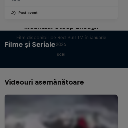
Past event
Downhill Skiers: Ain’t No
Mountain Steep Enough
Film disponibil pe Red Bull TV în ianuarie
Filme și Seriale
2026
SCHI
Videouri asemănătoare