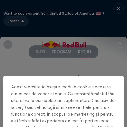
Want to see content from United States of America
?
Continue
INFO
PROGRAM
REGULI
Parteneri
Acest website folosește module cookie necesare
din punct de vedere tehnic. Cu consimțământul tău,
site-ul va folosi cookie-uri suplimentare (inclusiv de
la terți) sau tehnologii similare esențiale pentru a
funcționa corect, în scopuri de marketing și pentru
Evenimente similare
a-ți îmbunătăți experiența online. Îți poți revoca