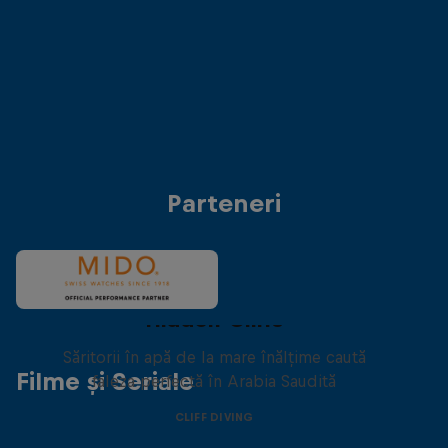
Kahekili.
Antonio Martinez (Mexic)
Anke Piper (German
© Dean Treml/Red Bull Content Pool
© Dean Treml/Red 
Parteneri
Hidden Cliffs
Săritorii în apă de la mare înălțime caută
Filme și Seriale
faleza perfectă în Arabia Saudită
CLIFF DIVING