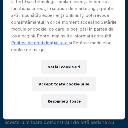
la terți) sau tehnologii similare esențiale pentru a
funcționa corect, în scopuri de marketing și pentru
a-ți îmbunătăți experiența online. Îți poți revoca
Nu pierdeți nicio secundă din toată acțiunea de la
consimțământul în orice moment accesând Setările
marea finală a Seriei Mondiale Red Bull Cliff Diving
modulelor cookie, pe care le poți găsi în partea de
2024 cu Red Bull TV. Acțiunea în direct va fi
jos a paginii. Pentru mai multe informații consultă
difuzată după cum urmează:
Politica de confidențialitate
și Setările modulelor
cookie de mai jos.
Duminică, 10 noiembrie
Finala masculină | 15:35 AEDT
Setări cookie-uri
Finala feminină | 16:20 AEDT
Accept toate cookie-urile
Totul se rezumă la asta... diverii au parcurs sute de
ore de antrenament pentru a ajunge la marea finală
Respingeți toate
a sezonului, unde câștigătorul final va fi încoronat
la Sydney! Puteți obține acces exclusiv la toate
aceste uimitoare demonstrații de artă aeriană cu