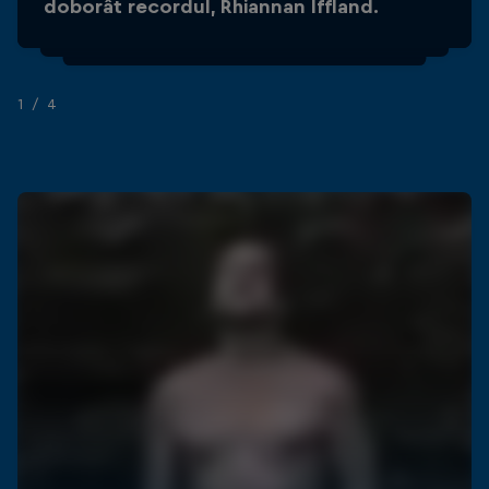
doborât recordul, Rhiannan Iffland.
găzduită "down under"!
1/4