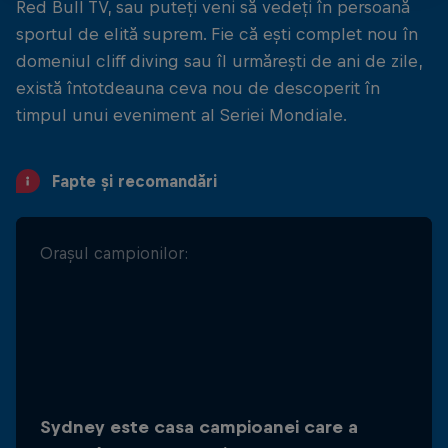
Red Bull TV, sau puteți veni să vedeți în persoană
sportul de elită suprem. Fie că ești complet nou în
domeniul cliff diving sau îl urmărești de ani de zile,
există întotdeauna ceva nou de descoperit în
timpul unui eveniment al Seriei Mondiale.
Fapte și recomandări
Orașul campionilor:
Aventură la Antipozi:
2024 marchează cel de-al treilea an
Sydney este casa campioanei care a
consecutiv în care finala sezonului este