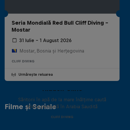
Seria Mondială Red Bull Cliff Diving -
Mostar
31 Iulie – 1 August 2026
Mostar, Bosnia și Herțegovina
CLIFF DIVING
Urmărește reluarea
Hidden Cliffs
Săritorii în apă de la mare înălțime caută
Filme și Seriale
faleza perfectă în Arabia Saudită
CLIFF DIVING