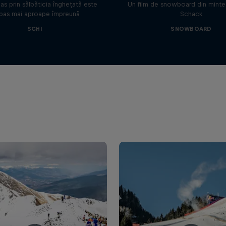
as prin sălbăticia înghețată este
Un film de snowboard din mintea
pas mai aproape împreună
Schack
SCHI
SNOWBOARD