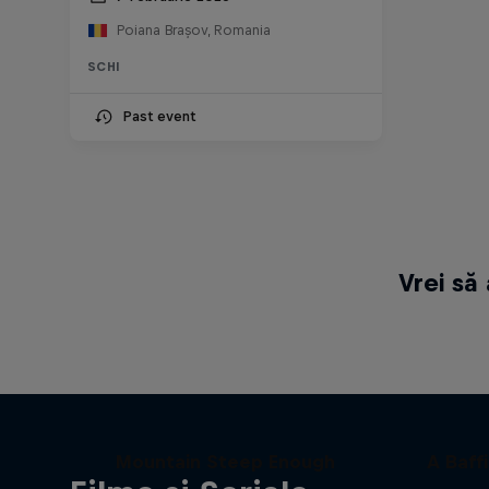
Poiana Brașov, Romania
SCHI
Past event
Vrei să
Downhill Skiers: Ain’t No
Mountain Steep Enough
A Baff