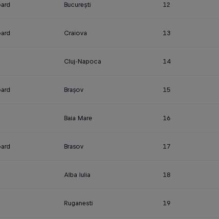
ard
București
12
ard
Craiova
13
Cluj-Napoca
14
ard
Brașov
15
Baia Mare
16
ard
Brasov
17
Alba Iulia
18
Ruganesti
19