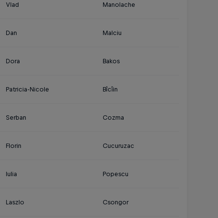
Vlad
Manolache
Dan
Malciu
Dora
Bakos
Patricia-Nicole
Bîcîin
Serban
Cozma
Florin
Cucuruzac
Iulia
Popescu
Laszlo
Csongor