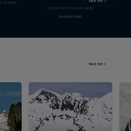
Vezi tot
 lui Niels
Un film Nitro Snowboards
SNOWBOARD
Vezi tot