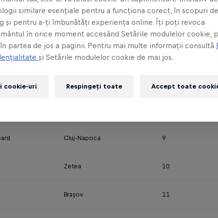
logii similare esențiale pentru a funcționa corect, în scopuri d
 și pentru a-ți îmbunătăți experiența online. Îți poți revoca
Cluj-Napoca
5
mântul în orice moment accesând Setările modulelor cookie, p
 în partea de jos a paginii. Pentru mai multe informații consultă
Brașov
6
ențialitate
și Setările modulelor cookie de mai jos.
Miercurea Ciuc
7
i cookie-uri
Respingeți toate
Accept toate cookie
ard
Deva
8
ard
Cluj-Napoca
9
Zetea
10
Brașov
11