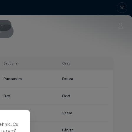
I
Secțiune
Oraș
Rucsandra
Dobra
Biro
Elod
Mariciuc
Vasile
ehnic. Cu
Alexandru
Pârvan
la terți)