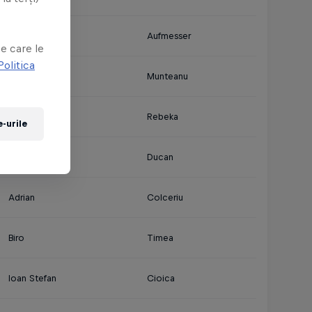
e
Paul
Aufmesser
e care le
Politica
Smaranda
Munteanu
Adam
Rebeka
-urile
Bogdan Mihai
Ducan
Adrian
Colceriu
Biro
Timea
Ioan Stefan
Cioica