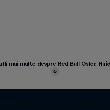
 afli mai multe despre Red Bull Oslea Hiri
in Vacation: Love on Ice
BLOOOM