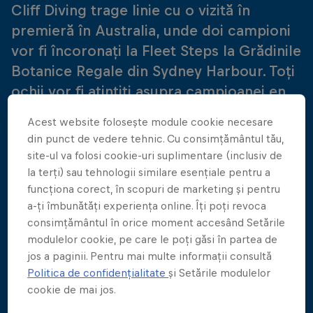
Cliff Diving trage linie cu o vizită în
premieră în Australia, unde doi campioni
vor fi încoronați la Fleet Steps la Grădinile
Botanice Regale din Sydney Harbour. Toți
ochii vor fi ațintiți asupra campioanei en
titre de cinci ori în Seria Mondială
Acest website folosește module cookie necesare
feminină, Rhiannan Iffland, care speră la o
din punct de vedere tehnic. Cu consimțământul tău,
revenire maiestuoasă în încheierea
site-ul va folosi cookie-uri suplimentare (inclusiv de
sezonului, în timp ce lupta pentru titlul
la terți) sau tehnologii similare esențiale pentru a
funcționa corect, în scopuri de marketing și pentru
masculin va fi, de asemenea, adjudecată
a-ți îmbunătăți experiența online. Îți poți revoca
de pe platforma de 27 m special
consimțământul în orice moment accesând Setările
construită în mijlocul portului.
modulelor cookie, pe care le poți găsi în partea de
jos a paginii. Pentru mai multe informații consultă
Politica de confidențialitate
și Setările modulelor
cookie de mai jos.