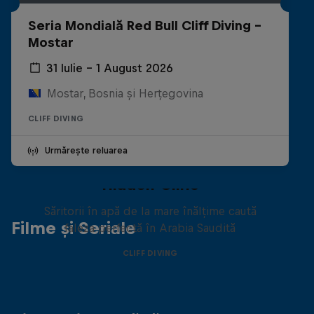
Seria Mondială Red Bull Cliff Diving -
Mostar
31 Iulie – 1 August 2026
Mostar, Bosnia și Herțegovina
CLIFF DIVING
Urmărește reluarea
Hidden Cliffs
Săritorii în apă de la mare înălțime caută
Filme și Seriale
faleza perfectă în Arabia Saudită
CLIFF DIVING