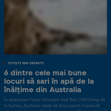
Citește mai departe
6 dintre cele mai bune
locuri să sari în apă de la
înălțime din Australia
În așteptarea Finalei Mondiale Red Bull Cliff Diving de
la Sydney, Australia, haide să descoperim împreună