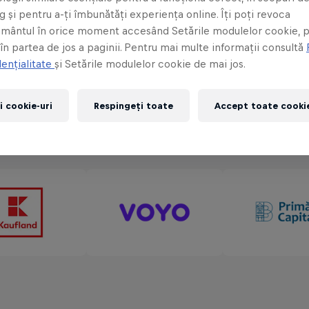
 vor fi
Red Bull Driftbrothers
și stunt rider-ul
Arūnas
 și pentru a-ți îmbunătăți experiența online. Îți poți revoca
 de o zi dedicat motorsporului.
mântul în orice moment accesând Setările modulelor cookie, p
 în partea de jos a paginii. Pentru mai multe informații consultă
ențialitate
și Setările modulelor cookie de mai jos.
i cookie-uri
Respingeți toate
Accept toate cookie
Parteneri