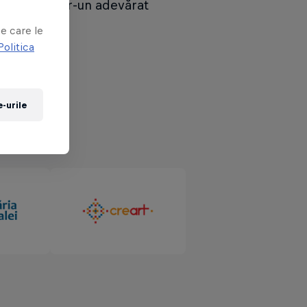
 Gibieža
, într-un adevărat
e care le
Politica
-urile