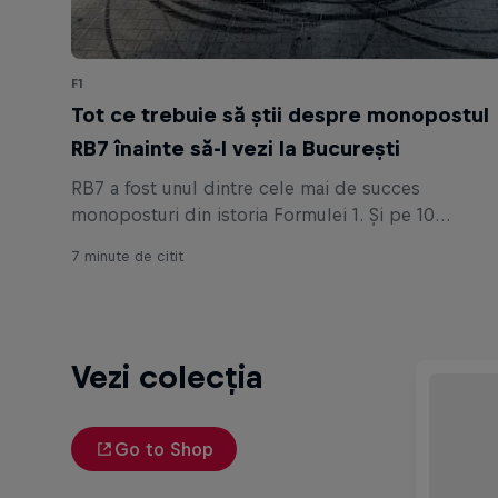
F1
Tot ce trebuie să știi despre monopostul
RB7 înainte să-l vezi la București
RB7 a fost unul dintre cele mai de succes
monoposturi din istoria Formulei 1. Și pe 10
septembrie va face spectacol pe străzile din
7 minute de citit
București la Red Bull Racing Show Run.
Vezi colecția
Go to Shop