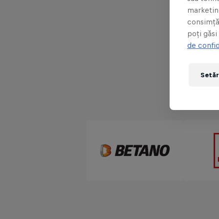
alături îi
marketing
festival
consimță
poți găsi
de confid
Setăr