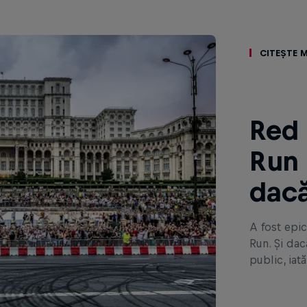
Citește m
Red 
Run 
dacă
A fost epic
Run. Și dac
public, iată 