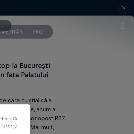
CREDITĂRI
FAQ
top la București
n fața Palatului
 care nu știai că ai
zor sau online, acum ai
ia piele. Un monopost RB7
ehnic. Cu
la terți)
 în România. Mai mult,
e