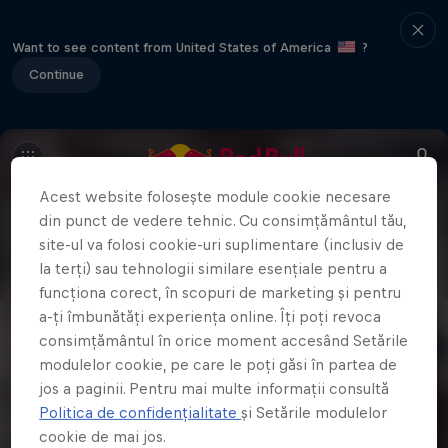
Want to see content from United States of America
?
Continue
Acest website folosește module cookie necesare
din punct de vedere tehnic. Cu consimțământul tău,
site-ul va folosi cookie-uri suplimentare (inclusiv de
la terți) sau tehnologii similare esențiale pentru a
funcționa corect, în scopuri de marketing și pentru
a-ți îmbunătăți experiența online. Îți poți revoca
consimțământul în orice moment accesând Setările
modulelor cookie, pe care le poți găsi în partea de
jos a paginii. Pentru mai multe informații consultă
Politica de confidențialitate
și Setările modulelor
cookie de mai jos.