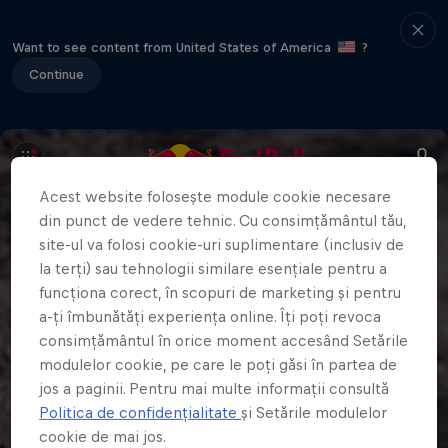
Want to see content from United States of America
?
Continue
Acest website folosește module cookie necesare
din punct de vedere tehnic. Cu consimțământul tău,
site-ul va folosi cookie-uri suplimentare (inclusiv de
la terți) sau tehnologii similare esențiale pentru a
funcționa corect, în scopuri de marketing și pentru
a-ți îmbunătăți experiența online. Îți poți revoca
consimțământul în orice moment accesând Setările
modulelor cookie, pe care le poți găsi în partea de
jos a paginii. Pentru mai multe informații consultă
Politica de confidențialitate
și Setările modulelor
cookie de mai jos.