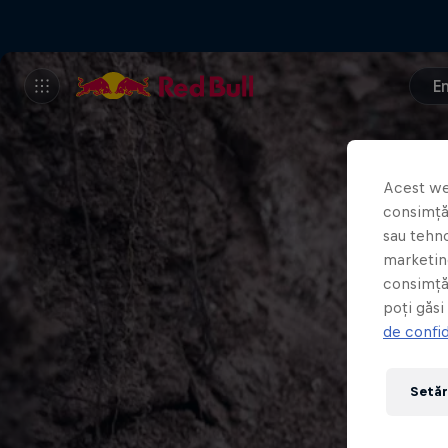
E
Acest we
consimțăm
sau tehno
marketing
consimță
poți găsi
de confid
Setăr