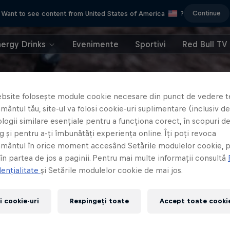
Continue
Want to see content from United States of America
?
nergy Drinks
Evenimente
Sportivi
Red Bull TV
bsite folosește module cookie necesare din punct de vedere t
ântul tău, site-ul va folosi cookie-uri suplimentare (inclusiv de 
logii similare esențiale pentru a funcționa corect, în scopuri d
 și pentru a-ți îmbunătăți experiența online. Îți poți revoca
mântul în orice moment accesând Setările modulelor cookie, p
 în partea de jos a paginii. Pentru mai multe informații consultă
ențialitate
și Setările modulelor cookie de mai jos.
i cookie-uri
Respingeți toate
Accept toate cookie