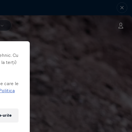
ehnic. Cu
la terți)
e
e care le
Politica
-urile