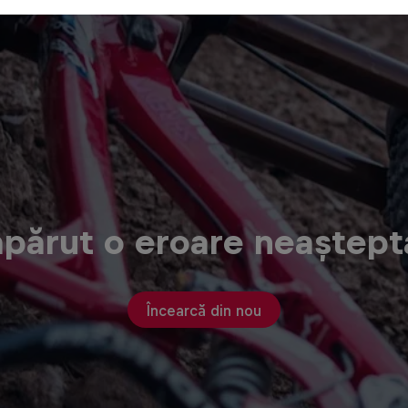
apărut o eroare neaștept
Încearcă din nou