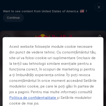
Want to see content from United States of America
?
Continue
Acest website folosește module cookie necesare
din punct de vedere tehnic. Cu consimțământul tău,
site-ul va folosi cookie-uri suplimentare (inclusiv de
la terți) sau tehnologii similare esențiale pentru a
funcționa corect, în scopuri de marketing și pentru
a-ți îmbunătăți experiența online. Îți poți revoca
consimțământul în orice moment accesând Setările
modulelor cookie, pe care le poți găsi în partea de
jos a paginii. Pentru mai multe informații consultă
Politica de confidențialitate
și Setările modulelor
cookie de mai jos.