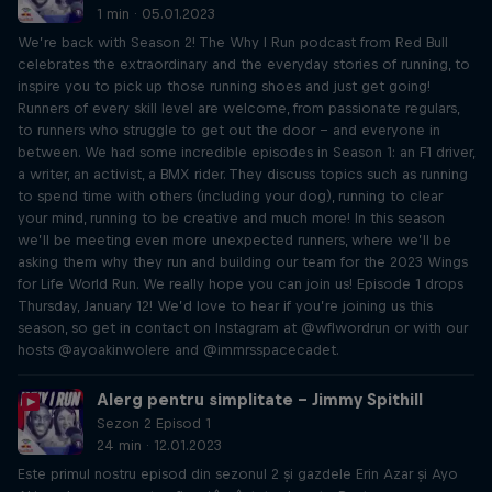
1 min · 05.01.2023
We’re back with Season 2! The Why I Run podcast from Red Bull
celebrates the extraordinary and the everyday stories of running, to
inspire you to pick up those running shoes and just get going!
Runners of every skill level are welcome, from passionate regulars,
to runners who struggle to get out the door – and everyone in
between. We had some incredible episodes in Season 1: an F1 driver,
a writer, an activist, a BMX rider. They discuss topics such as running
to spend time with others (including your dog), running to clear
your mind, running to be creative and much more! In this season
we’ll be meeting even more unexpected runners, where we’ll be
asking them why they run and building our team for the 2023 Wings
for Life World Run. We really hope you can join us! Episode 1 drops
Thursday, January 12! We’d love to hear if you’re joining us this
season, so get in contact on Instagram at @wflwordrun or with our
hosts @ayoakinwolere and @immrsspacecadet.
Alerg pentru simplitate – Jimmy Spithill
Sezon 2 Episod 1
24 min · 12.01.2023
Este primul nostru episod din sezonul 2 și gazdele Erin Azar și Ayo