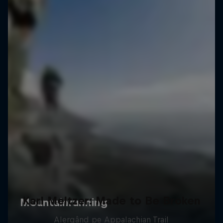
Karl Meltzer: Made to Be Broken
Alergând pe Appalachian Trail