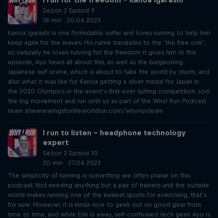
Sezon 2 Episod 9
18 min · 20.04.2023
Kanoa Igarashi is one formidable surfer and loves running to help him
keep agile for the waves. His name translates to the ‘the free one’,
so naturally he loves running for the freedom it gives him. In this
episode, Ayo hears all about this, as well as the burgeoning
Japanese surf scene, which is about to take the world by storm, and
also what it was like for Kanoa getting a silver medal for Japan in
the 2020 Olympics in the event’s first-ever surfing competition. Join
the big movement and run with us as part of the WhyI Run Podcast
team atwww.wingsforlifeworldrun.com/whyirunteam
I run to listen – headphone technology
expert
Sezon 2 Episod 10
20 min · 27.04.2023
The simplicity of running is something we often praise on this
podcast. Not needing anything but a pair of trainers and the outside
world makes running one of the easiest sports for exercising, that’s
for sure. However, it is kinda nice to geek out on good gear from
time to time, and while Erin is away, self-confessed tech geek Ayo is