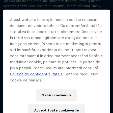
Akinwolere nu ar putea fi mai încântate de asta. Pentru a marca
această ocazie, Ayo discută cu sportivul foarte decorat Jimmy
Spithill. Jimmy a câștigat campionate mondiale, a fost numit
Marinarul Mondial al Anului și în prezent conduce echipa SUA în
Acest website folosește module cookie necesare
turneul global SailGP. Spithill ne povestește despre cum a crescut și
din punct de vedere tehnic. Cu consimțământul tău,
cum folosește alergarea pentru a reveni la elementele de bază în
călătoriile sale aglomerate.
site-ul va folosi cookie-uri suplimentare (inclusiv de
la terți) sau tehnologii similare esențiale pentru a
Alerg pentru euforie – Lucy Charles-Barclay
funcționa corect, în scopuri de marketing și pentru
Sezon 2 Episod 2
a-ți îmbunătăți experiența online. Îți poți revoca
28 min · 26.01.2023
consimțământul în orice moment accesând Setările
Ai simțit vreodată euforia după ce ai tras de tine să faci ceva? Ei
modulelor cookie, pe care le poți găsi în partea de
bine, acest lucru este realizabil, indiferent cine ești, potrivit
jos a paginii. Pentru mai multe informații consultă
invitatului din această săptămână, multipla campioană Ironman, Lucy
Politica de confidențialitate
și Setările modulelor
Charles-Barclay. Lucy este o înotătoare profesionistă devenită
cookie de mai jos.
triatletă, așa că știe la prima mână bucuriile pe care le poate oferi
alergarea. Ea este aici pentru a împărtăși câteva sfaturi și trucuri
despre cum să rămâi motivat și să obții acea stare de bine. Vrei să
alergi cu noi? Alătură-te echipei podcastului Why I Run la
Setări cookie-uri
https://www.wingsforlifeworldrun.com/whyirunteam
Accept toate cookie-urile
I run through the ups and downs – Jimmy Jan