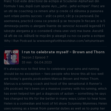
Franz Tost este directorul de echipă al Scuderiei AlphaTauri din
Formula 1 sau, după cum spune Ayo, „șeful... șeful echipei”. Franz are
un stil de coaching ca nimeni altul și crede că dăruirea și pasiunea
sunt vitale pentru succes – atât ca pilot, cât și ca persoană. De
asemenea, practică ceea ce predică și se trezește în fiecare zi la 5
dimineața pentru o alergare înainte de serviciu! Această legendă F1
iubește alergarea și o consideră cheia unei vieți mai bune. Ascultă
să afli de ce. Alătură-te mișcării și aleargă cu noi ca parte a echipei
Why I Run Podcast la www.wingsforlifeworldrun.com/whyirunteam
I run to celebrate myself – Brown and Thorn
Sezon 2 Episod 7
33 min · 06.04.2023
It’s always nice to find time to celebrate your wins and running
should be no exception – two people who know this all too well
are today’s guests, podcasters Marcus Brown and Helen Thorn.
Marcus is a running coach and host of the sensational A Runner’s
Life podcast. He’s been on a massive journey with his running, which
has even helped him get a diagnosis of autism – something he says
has changed his life for the better in many ways. Listen to hear how.
Helen is a comedian and host of hit show Scrummy Mummies. Helen
uses running as a break from parental duties as well as to pump her