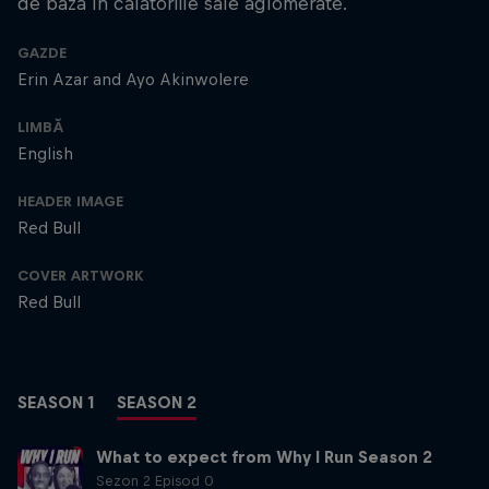
de bază în călătoriile sale aglomerate.
GAZDE
Erin Azar and Ayo Akinwolere
LIMBĂ
English
HEADER IMAGE
Red Bull
COVER ARTWORK
Red Bull
SEASON 1
SEASON 2
What to expect from Why I Run Season 2
Sezon 2 Episod 0