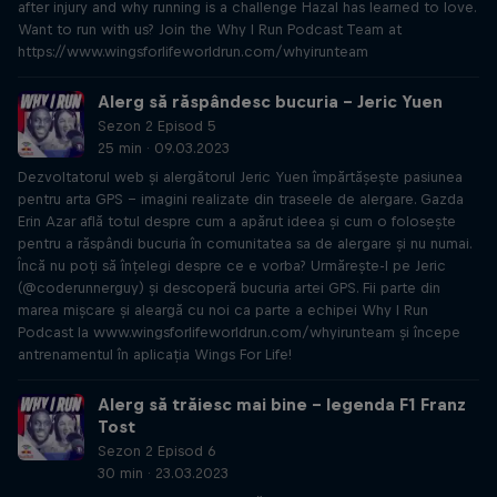
after injury and why running is a challenge Hazal has learned to love.
Want to run with us? Join the Why I Run Podcast Team at
https://www.wingsforlifeworldrun.com/whyirunteam
Alerg să răspândesc bucuria – Jeric Yuen
Sezon 2 Episod 5
25 min · 09.03.2023
Dezvoltatorul web și alergătorul Jeric Yuen împărtășește pasiunea
pentru arta GPS - imagini realizate din traseele de alergare. Gazda
Erin Azar află totul despre cum a apărut ideea și cum o folosește
pentru a răspândi bucuria în comunitatea sa de alergare și nu numai.
Încă nu poți să înțelegi despre ce e vorba? Urmărește-l pe Jeric
(@coderunnerguy) și descoperă bucuria artei GPS. Fii parte din
marea mișcare și aleargă cu noi ca parte a echipei Why I Run
Podcast la www.wingsforlifeworldrun.com/whyirunteam și începe
antrenamentul în aplicația Wings For Life!
Alerg să trăiesc mai bine – legenda F1 Franz
Tost
Sezon 2 Episod 6
30 min · 23.03.2023