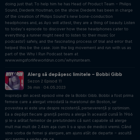
doing just that. To help him he has Head of Product Team – Philips
Sound, Diederik Houtman, on the show. Diederik has been in charge
of the creation of Philips Sound’s new bone-conduction
headphones and, as Ayo will attest, they are a thing of beauty. Listen
to today’s episode to discover how these headphones cater to
everything a runner might need to listen to their music (or
podcasts!) safely, and the fascinating process of trial and error that
helped this be the case. Join the big movement and run with us as
part of the Why I Run Podcast team at
www.wingsforlifeworldrun.com/whyirunteam.
Alerg să depășesc limitele – Bobbi Gibb
Sezon 2 Episod 11
36 min · 04.05.2023
Inspirația din acest episod vine de la Bobbi Gibb. Bobbi a fost prima
femeie care a alergat vreodată la maratonul din Boston, iar
povestea ei este una despre rezistență, perseverență și optimism.
Ea a depășit fiecare graniță pentru a alerga în această cursă în 1966
și le-a arătat femeilor de pretutindeni că sunt capabile să alerge
mult mai mult de 2.4km așa cum li s-a spus de medicii vremii. Când
vine vorba de femei și alergare, am ajuns atât de departe – ascultă
aici pentru a vedea de ce.