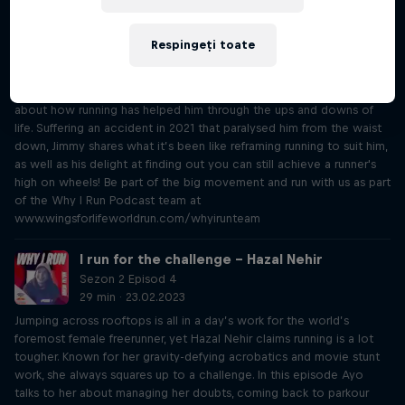
Sezon 2 Episod 3
20 min · 09.02.2023
Respingeți toate
We all have good days, bad days, a rough patch or a few months of
feeling on top of the world – perhaps no one more so than
Australian TikTokker Jimmy Jan. In this episode, Jimmy speaks to Ayo
about how running has helped him through the ups and downs of
life. Suffering an accident in 2021 that paralysed him from the waist
down, Jimmy shares what it’s been like reframing running to suit him,
as well as his delight at finding out you can still achieve a runner's
high on wheels! Be part of the big movement and run with us as part
of the Why I Run Podcast team at
www.wingsforlifeworldrun.com/whyirunteam
I run for the challenge – Hazal Nehir
Sezon 2 Episod 4
29 min · 23.02.2023
Jumping across rooftops is all in a day’s work for the world’s
foremost female freerunner, yet Hazal Nehir claims running is a lot
tougher. Known for her gravity-defying acrobatics and movie stunt
work, she always squares up to a challenge. In this episode Ayo
talks to her about managing her doubts, coming back to parkour