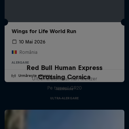
Wings for Life World Run
10 Mai 2026
România
ALERGARE
Red Bull Human Express
Crossing Corsica
Urmărește reluarea
Ultramaratonistul Karl Meltzer
Pe traseul GR20
ALERGARE
ULTRA-ALERGARE