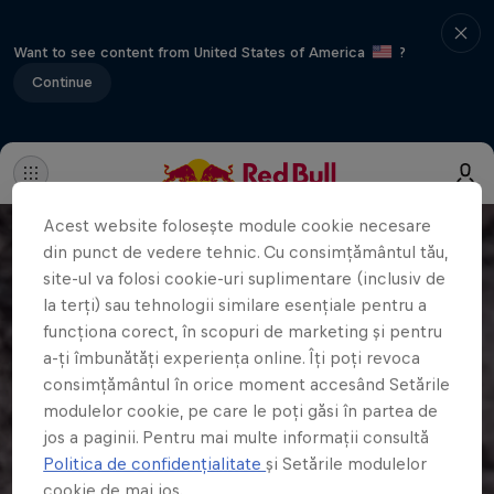
Want to see content from United States of America
?
Continue
Acest website folosește module cookie necesare
din punct de vedere tehnic. Cu consimțământul tău,
site-ul va folosi cookie-uri suplimentare (inclusiv de
la terți) sau tehnologii similare esențiale pentru a
funcționa corect, în scopuri de marketing și pentru
a-ți îmbunătăți experiența online. Îți poți revoca
consimțământul în orice moment accesând Setările
modulelor cookie, pe care le poți găsi în partea de
jos a paginii. Pentru mai multe informații consultă
Politica de confidențialitate
și Setările modulelor
cookie de mai jos.