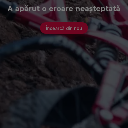
A apărut o eroare neașteptată
Încearcă din nou