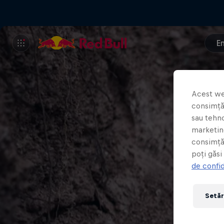
E
Acest we
consimțăm
sau tehno
marketing
consimță
poți găsi
de confid
Setăr