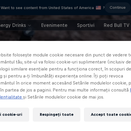
Continue
Want to see content from United States of America
?
nergy Drinks
Evenimente
Sportivi
Red Bull TV
bsite folosește module cookie necesare din punct de vedere t
ântul tău, site-ul va folosi cookie-uri suplimentare (inclusiv de 
logii similare esențiale pentru a funcționa corect, în scopuri d
 și pentru a-ți îmbunătăți experiența online. Îți poți revoca
mântul în orice moment accesând Setările modulelor cookie, p
 în partea de jos a paginii. Pentru mai multe informații consultă
ențialitate
și Setările modulelor cookie de mai jos.
i cookie-uri
Respingeți toate
Accept toate cookie