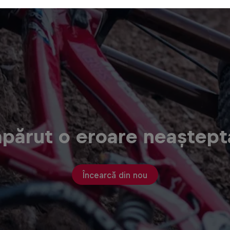
apărut o eroare neaștept
Încearcă din nou