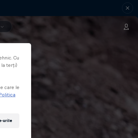
ehnic. Cu
la terți)
e
e care le
Politica
-urile