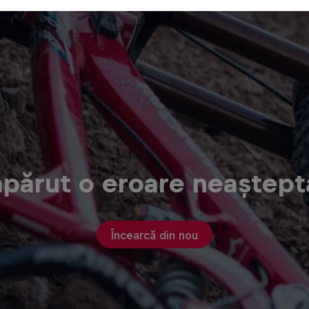
apărut o eroare neaștept
Încearcă din nou