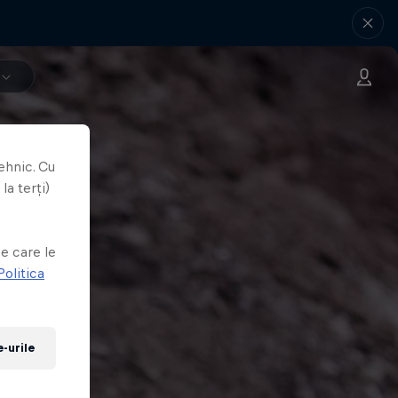
ehnic. Cu
la terți)
e
e care le
Politica
-urile