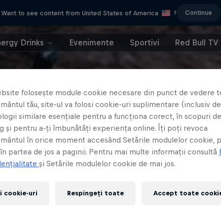
Continue
Want to see content from United States of America
?
nergy Drinks
Evenimente
Sportivi
Red Bull TV
bsite folosește module cookie necesare din punct de vedere t
ântul tău, site-ul va folosi cookie-uri suplimentare (inclusiv de 
logii similare esențiale pentru a funcționa corect, în scopuri d
 și pentru a-ți îmbunătăți experiența online. Îți poți revoca
mântul în orice moment accesând Setările modulelor cookie, p
 în partea de jos a paginii. Pentru mai multe informații consultă
ențialitate
și Setările modulelor cookie de mai jos.
i cookie-uri
Respingeți toate
Accept toate cookie