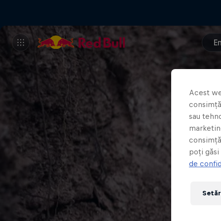
E
Acest we
consimțăm
sau tehno
marketing
consimță
poți găsi
de confid
Setăr