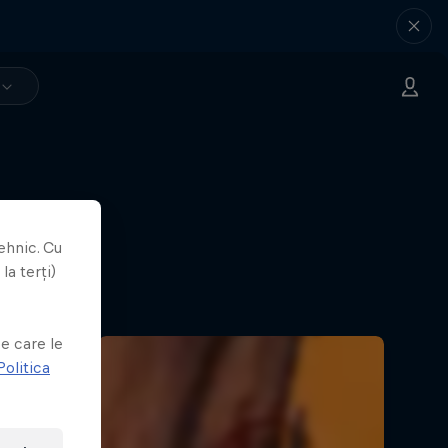
ehnic. Cu
la terți)
re a spart
e
tâncă.
e care le
Politica