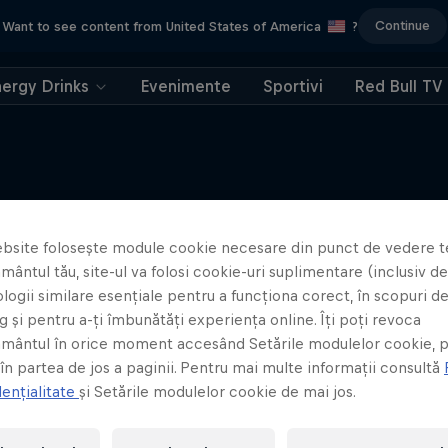
Continue
Want to see content from United States of America
?
nergy Drinks
Evenimente
Sportivi
Red Bull TV
Here to Climb
bsite folosește module cookie necesare din punct de vedere t
Mai multe articole similare
ântul tău, site-ul va folosi cookie-uri suplimentare (inclusiv de 
Călătoria lui Sasha DiGiulian, ca
logii similare esențiale pentru a funcționa corect, în scopuri d
barierele în alpinismul pe s
 și pentru a-ți îmbunătăți experiența online. Îți poți revoca
CĂȚĂRARE
mântul în orice moment accesând Setările modulelor cookie, p
 în partea de jos a paginii. Pentru mai multe informații consultă
ențialitate
și Setările modulelor cookie de mai jos.