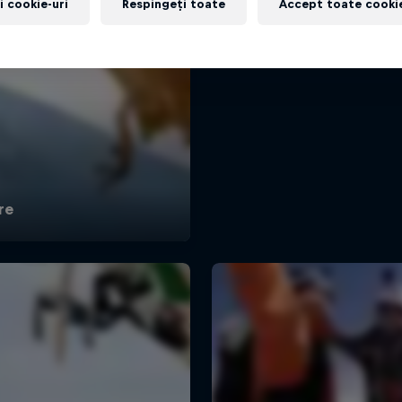
i cookie-uri
Respingeți toate
Accept toate cookie