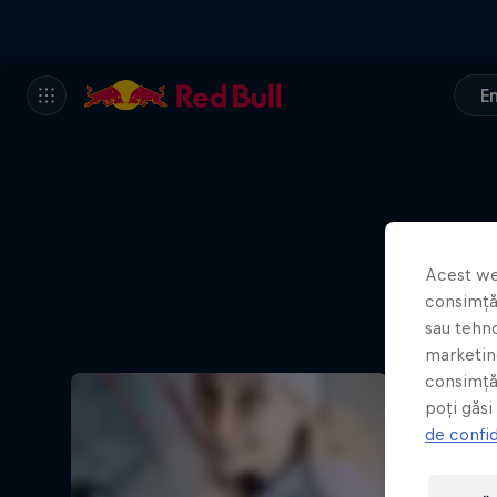
E
Acest we
consimțăm
sau tehno
marketing
consimță
poți găsi
de confid