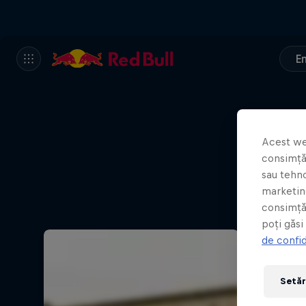
E
Acest we
consimțăm
sau tehno
marketing
consimță
poți găsi
de confid
Setăr