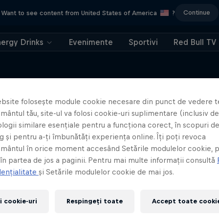
Continue
Want to see content from United States of America
?
nergy Drinks
Evenimente
Sportivi
Red Bull TV
bsite folosește module cookie necesare din punct de vedere t
ântul tău, site-ul va folosi cookie-uri suplimentare (inclusiv de 
Mai multe articole similare
logii similare esențiale pentru a funcționa corect, în scopuri d
 și pentru a-ți îmbunătăți experiența online. Îți poți revoca
mântul în orice moment accesând Setările modulelor cookie, p
 în partea de jos a paginii. Pentru mai multe informații consultă
ențialitate
și Setările modulelor cookie de mai jos.
i cookie-uri
Respingeți toate
Accept toate cookie