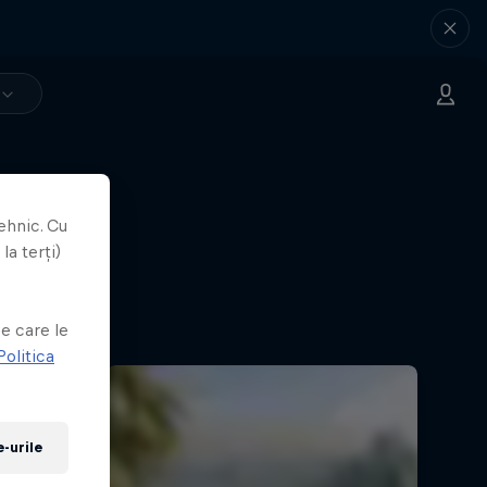
ehnic. Cu
la terți)
e
e care le
Politica
-urile