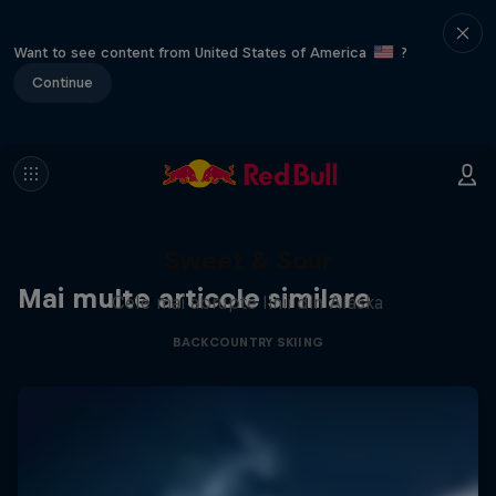
Want to see content from United States of America
?
Continue
Sweet & Sour
Mai multe articole similare
Cele mai abrupte linii din Alaska
BACKCOUNTRY SKIING