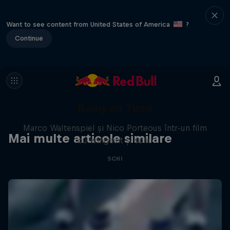
Want to see content from United States of America
?
Continue
Bang on Time
Marco Waltenspiel și Nico Porteous într-un film
Mai multe articole similare
cu wingsuit și schi.
SCHI