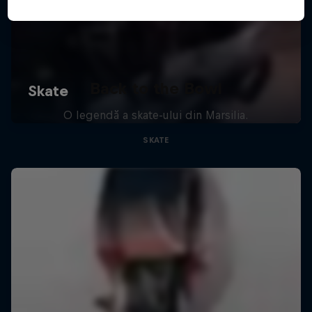
Back to the Bowl
O legendă a skate-ului din Marsilia.
SKATE