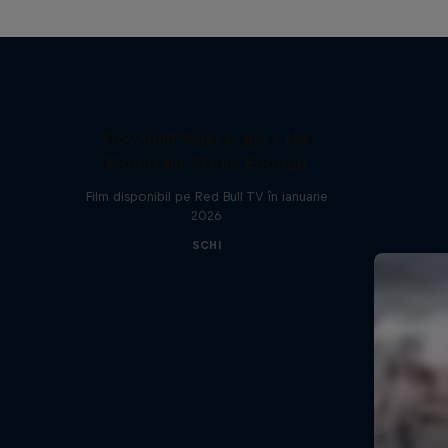
Downhill Skiers: Ain’t No
Mountain Steep Enough
Film disponibil pe Red Bull TV în ianuarie
2026
SCHI