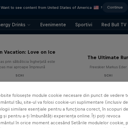
Continue
Want to see content from United States of America
?
nergy Drinks
Evenimente
Sportivi
Red Bull TV
in Vacation: Love on Ice
The Ultimate Ru
as prin sălbăticia înghețată este
pas mai aproape împreună
Freeskier Markus Eder
SCHI
SCHI
bsite folosește module cookie necesare din punct de vedere t
ântul tău, site-ul va folosi cookie-uri suplimentare (inclusiv de 
logii similare esențiale pentru a funcționa corect, în scopuri d
 și pentru a-ți îmbunătăți experiența online. Îți poți revoca
mântul în orice moment accesând Setările modulelor cookie, p