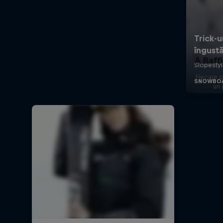
A Baff
Fiecare p
un 