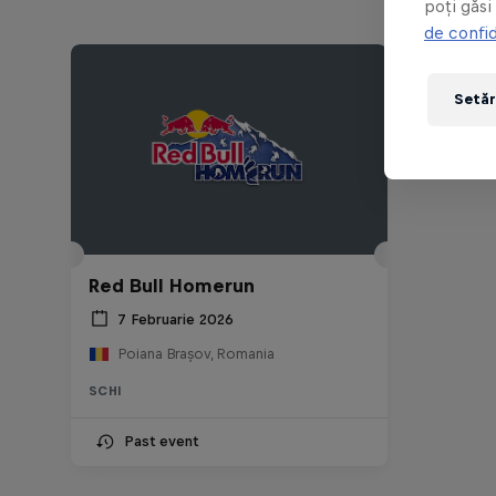
poți găsi
de confid
Setăr
Red Bull Homerun
7 Februarie 2026
Poiana Brașov, Romania
SCHI
Past event