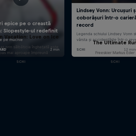
in Vacation: Love on Ice
The Ultimate Ru
as prin sălbăticia înghețată este
pas mai aproape împreună
Freeskier Markus Eder
SCHI
SCHI