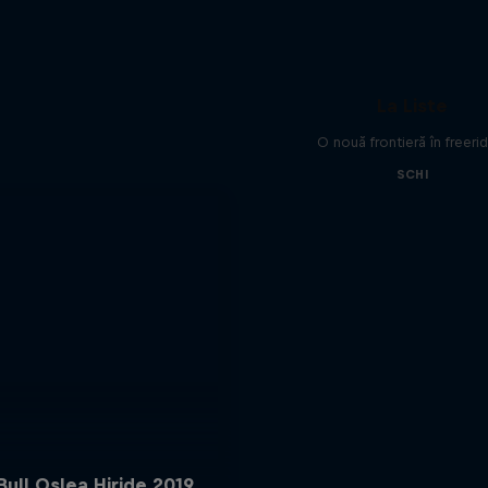
La Liste
O nouă frontieră în freeri
SCHI
Bull Oslea Hiride 2019