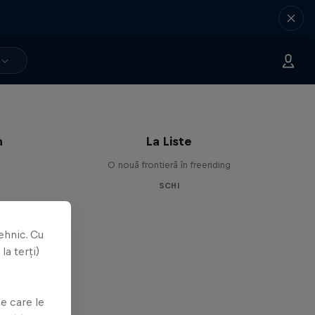
n
La Liste
O nouă frontieră în freeriding
SCHI
ehnic. Cu
la terți)
e
e care le