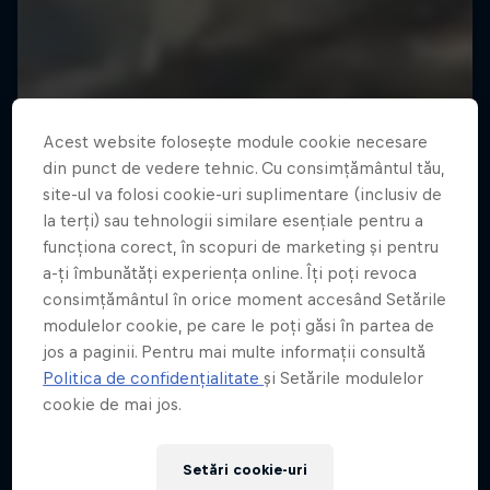
Acest website folosește module cookie necesare
din punct de vedere tehnic. Cu consimțământul tău,
site-ul va folosi cookie-uri suplimentare (inclusiv de
la terți) sau tehnologii similare esențiale pentru a
funcționa corect, în scopuri de marketing și pentru
a-ți îmbunătăți experiența online. Îți poți revoca
consimțământul în orice moment accesând Setările
modulelor cookie, pe care le poți găsi în partea de
jos a paginii. Pentru mai multe informații consultă
Politica de confidențialitate
și Setările modulelor
cookie de mai jos.
Bang on Time
Setări cookie-uri