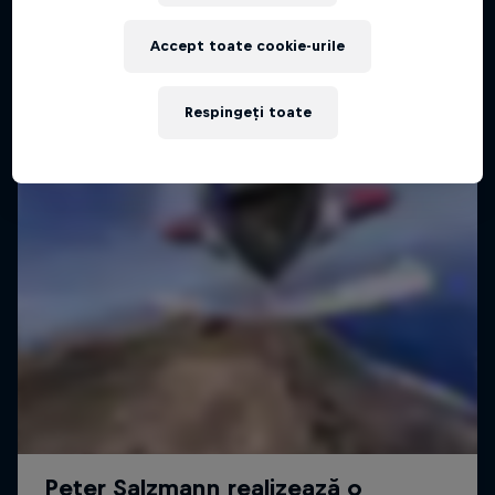
Marco Waltenspiel și Nico Porteous într-un film
cu wingsuit și schi.
Accept toate cookie-urile
SCHI
Respingeți toate