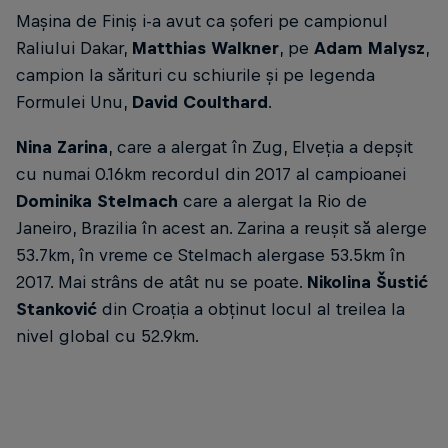
Mașina de Finiș i-a avut ca șoferi pe campionul
Raliului Dakar,
Matthias Walkner
, pe
Adam Malysz
,
campion la sărituri cu schiurile și pe legenda
Formulei Unu,
David Coulthard
.
Nina Zarina
, care a alergat în Zug, Elveția a depșit
cu numai 0.16km recordul din 2017 al campioanei
Dominika Stelmach
care a alergat la Rio de
Janeiro, Brazilia în acest an. Zarina a reușit să alerge
53.7km, în vreme ce Stelmach alergase 53.5km în
2017. Mai strâns de atât nu se poate.
Nikolina Šustić
Stanković
din Croația a obținut locul al treilea la
nivel global cu 52.9km.