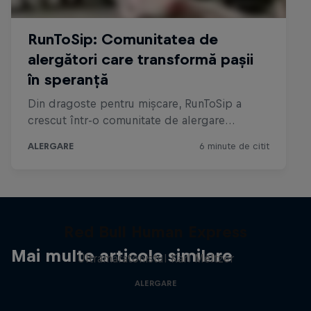
Red Bull Human Express
Mai multe articole similare
Ultramaratonistul Karl Meltzer
ALERGARE