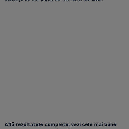
Ivan Motorin sărbătorește distanța câștigătoare de 64.37km
© Nuri Yilmazer for Wings for Life World Run
Află rezultatele complete, vezi cele mai bune