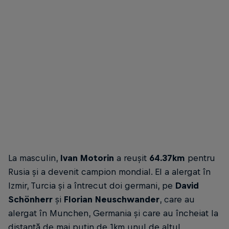
Nina Zarina a fost cea mai bună alergătoare de pe glob
Gulcin A
© Romina Amato for Wings for Life World Run
© Mahmut
La masculin,
Ivan Motorin
a reușit
64.37km
pentru
Rusia și a devenit campion mondial. El a alergat în
Izmir, Turcia și a întrecut doi germani, pe
David
Schönherr
și
Florian Neuschwander
, care au
alergat în Munchen, Germania și care au încheiat la
distanță de mai puțin de 1km unul de altul.