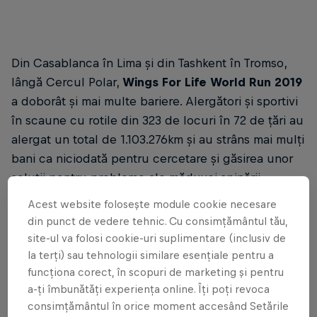
Din Casablanca în Lima și din Tashkent în Tromso,
lângă Cercul Polar,
Wings For Life World Run 2019
a doborât și mai multe bariere. Alergători și sportivi
în scaune cu rotile din 323 de locuri în 72 de țări au
alergat un total de 1.103.276km și au strâns mai mulți
bani ca niciodată pentru cercetare și găsirea unor
soluții pentru probleme ale măduvei spinării
Acest website folosește module cookie necesare
din punct de vedere tehnic. Cu consimțământul tău,
site-ul va folosi cookie-uri suplimentare (inclusiv de
la terți) sau tehnologii similare esențiale pentru a
funcționa corect, în scopuri de marketing și pentru
a-ți îmbunătăți experiența online. Îți poți revoca
consimțământul în orice moment accesând Setările