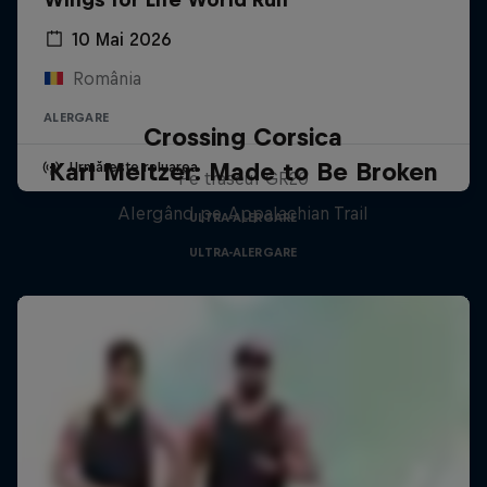
10 Mai 2026
România
ALERGARE
Crossing Corsica
Karl Meltzer: Made to Be Broken
Urmărește reluarea
Pe traseul GR20
Alergând pe Appalachian Trail
ULTRA-ALERGARE
ULTRA-ALERGARE