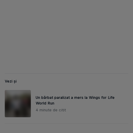
Nici chiar zăpada nu i-a oprit pe alergătorii din Italia
© Gabriele Seghizzi for Wings for Life World Run
Vezi și
Un bărbat paralizat a mers la Wings for Life
World Run
4 minute de citit