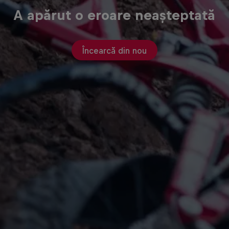
A apărut o eroare neașteptată
Încearcă din nou