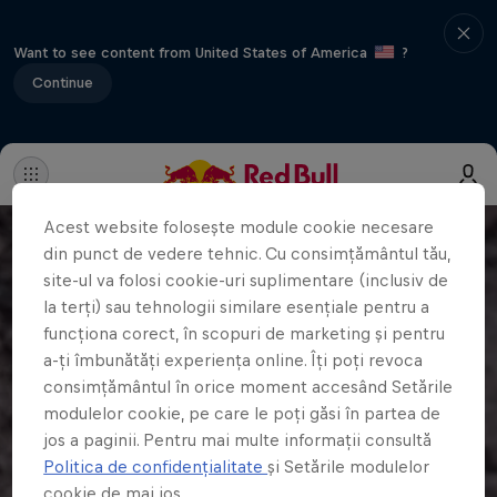
Want to see content from United States of America
?
Continue
Acest website folosește module cookie necesare
din punct de vedere tehnic. Cu consimțământul tău,
site-ul va folosi cookie-uri suplimentare (inclusiv de
la terți) sau tehnologii similare esențiale pentru a
funcționa corect, în scopuri de marketing și pentru
a-ți îmbunătăți experiența online. Îți poți revoca
consimțământul în orice moment accesând Setările
modulelor cookie, pe care le poți găsi în partea de
jos a paginii. Pentru mai multe informații consultă
Politica de confidențialitate
și Setările modulelor
cookie de mai jos.