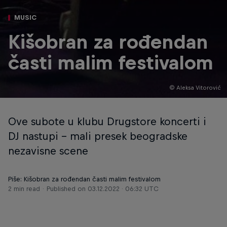
MUSIC
Kišobran za rođendan
časti malim festivalom
© Aleksa Vitorović
Ove subote u klubu Drugstore koncerti i
DJ nastupi - mali presek beogradske
nezavisne scene
Piše: Kišobran za rođendan časti malim festivalom
2 min read
Published on
03.12.2022 · 06:32 UTC