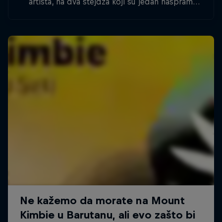
artista, na dva stejdža koji su jedan naspram
drugog – a ti si u sredini i odlučuješ
pobednika!