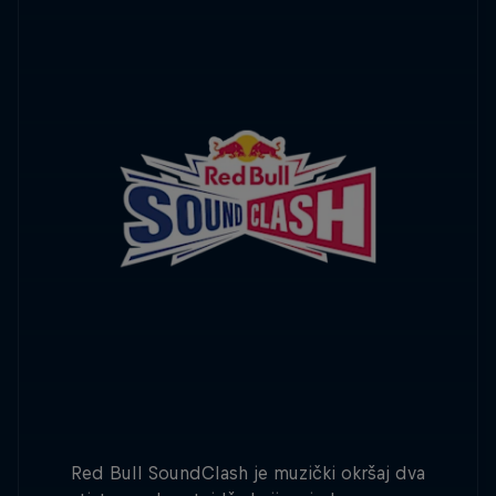
Red Bull SoundClash je muzički okršaj dva