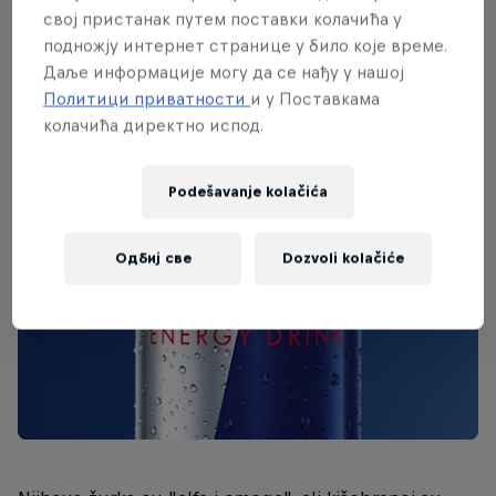
свој пристанак путем поставки колачића у
подножју интернет странице у било које време.
Даље информације могу да се нађу у нашој
Политици приватности
и у Поставкама
колачића директно испод.
Podešavanje kolačića
Одбиј све
Dozvoli kolačiće