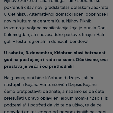
Njihove žurke su "alfa i omega", ali kišobranci su
pokrenuli čitav novi gradski talas dolaskom Zaokreta
u Cetinjsku. Alternativnoj domaćoj sceni doprinose i
novim kulturnim centrom Kula. Njihov Piknik
izuzetno je voljena manifestacija koja je punila Donji
Kalemegdan, ali i novosadske parkove. Imaju i Hali
gali - feštu regionalnih domaćih bendova!
U subotu, 3. decembra, Kišobran slavi četrnaest
godina postojanja i rada na sceni. Očekivano, ova
proslava je veća i od prethodnih!
Na glavnoj bini biće Kišobran didžejevi, ali će
nastupiti i Bojana Vunturišević i Džipsii. Bojanu
ćemo pretpostaviti da znate, a nadamo se da ćete
preslušati upravo objavljeni album momka "Zapisi iz
podzemlja" i potrčati da vidite ga uživo, te da će
opravdati epitet jednog od perspektivnijih na sceni.