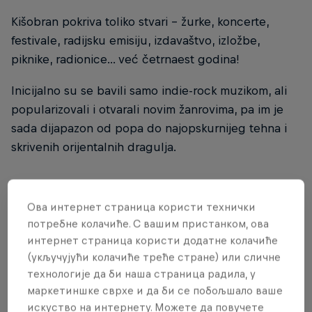
Kišobran pokriva toliko stvari - žurke, koncerte,
festivale, radijsku emisiju, izdavaštvo, izložbe,
piknike, radionice... već četrnaest godina!
Inicijalno su se bavili samo indie-rock muzikom, ali
popularizovali i otvarali novim žanrovima, pa im je
sada dijapazon od popa do najopskurnijeg tehna i
skrivenih orijentalnih dragulja.
Ова интернет страница користи технички
THE ORIGINAL RED BULL
потребне колачиће. С вашим пристанком, ова
Red Bull Energy Drink
интернет страница користи додатне колачиће
(укључујући колачиће треће стране) или сличне
технологије да би наша страница радила, у
Saznaj više
маркетиншке сврхе и да би се побољшало ваше
искуство на интернету. Можете да повучете