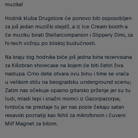
muzika!
Hodnik kluba Drugstore će ponovo biti osposobljen
za još jedan muzički stejdž, a iz Ice Cream booth-a
će muziku birati Stellarcompanion i Slippery Dimi, za
hi-tech vožnju po bliskoj budućnosti.
Na kraju tog hodnika biće još jedna bina rezervisana
za Kišobran showcase na kojem će biti četiri živa
nastupa. Crno dete otvara ovu binu i time se vraća
u velikom stilu na beogradsku underground scenu;
Zatim nas očekuje opasno gitarsko prženje jer su tu
ludi, mladi lepi i snažni momci iz Gazorpazorpa;
tvrdoća ne prestaje tu jer nas posle čekaju satan
resavski poznatiji kao Nihil za mikrofonom i čuveni
Milf Magnet za bitom.