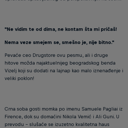
"Ne vidim te od dima, ne kontam šta mi pričaš!
Nema veze smejem se, smešno je, nije bitno."
Pevaće ceo Drugstore ovu pesmu, ali i druge
hitove možda najaktuelnijeg beogradskog benda
Vizelj koji su dodati na lajnap kao malo iznenađenje i
veliki poklon!
Crna soba gosti momka po imenu Samuele Pagliai iz
Firence, dok su domaćini Nikola Vemić i Ali Guni. U
prevodu - slušaće se izuzetno kvalitetna haus